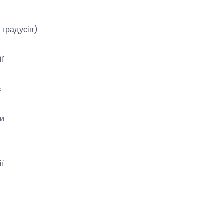
0 градусів)
ії
в
ки
ії