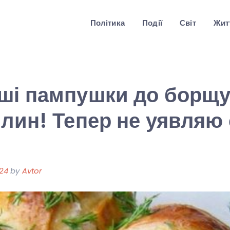
Політика
Події
Світ
Житт
ші пампушки до борщу
илин! Тепер не уявляю 
024
by
Avtor