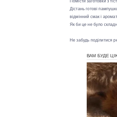
Помісти заготовки з тіст
Дістань готові пампушк
відмінний смак і аромат
Як би це не було склад
Не забудь поділитися р