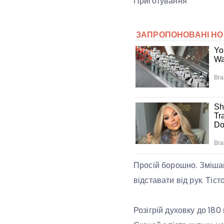
Приготування
Просій борошно. Змішай в
відставати від рук. Тіс
Розігрій духовку до 180 