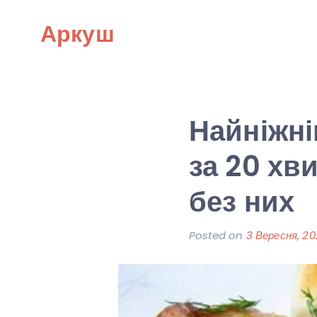
Skip
Аркуш
to
content
Найніжні
за 20 хв
без них
Posted on
3 Вересня, 2