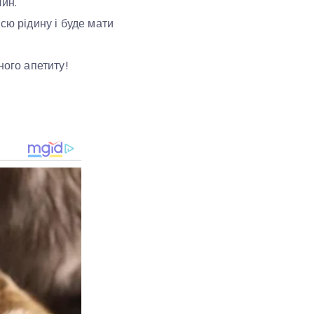
лин.
сю рідину і буде мати
ного апетиту!