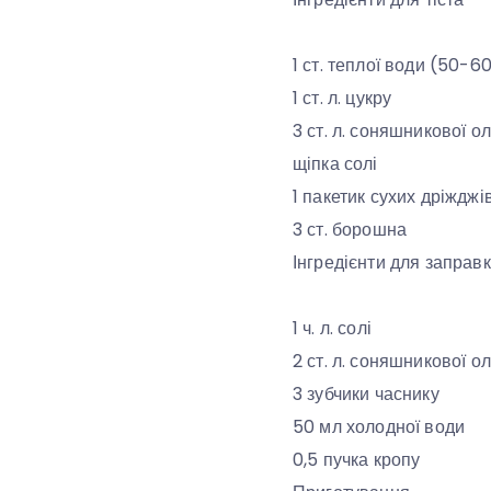
1 ст. теплої води (50-6
1 ст. л. цукру
3 ст. л. соняшникової ол
щіпка солі
1 пакетик сухих дріжджі
3 ст. борошна
Інгредієнти для заправ
1 ч. л. солі
2 ст. л. соняшникової ол
3 зубчики часнику
50 мл холодної води
0,5 пучка кропу