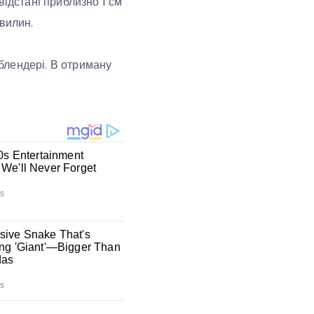
відстані приблизно 1 см
вилин.
 блендері. В отриману