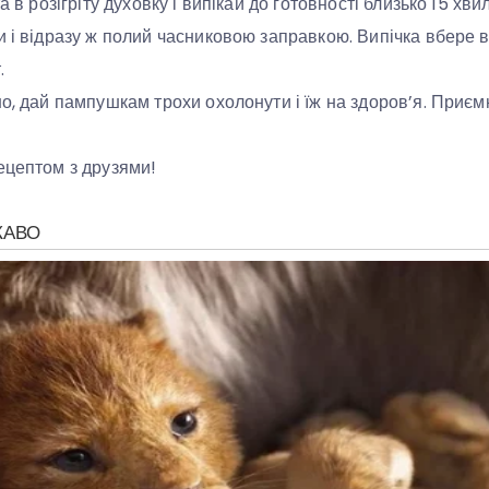
а в розігріту духовку і випікай до готовності близько 15 хви
и і відразу ж полий часниковою заправкою. Випічка вбере в
.
но, дай пампушкам трохи охолонути і їж на здоров’я. Приєм
ецептом з друзями!