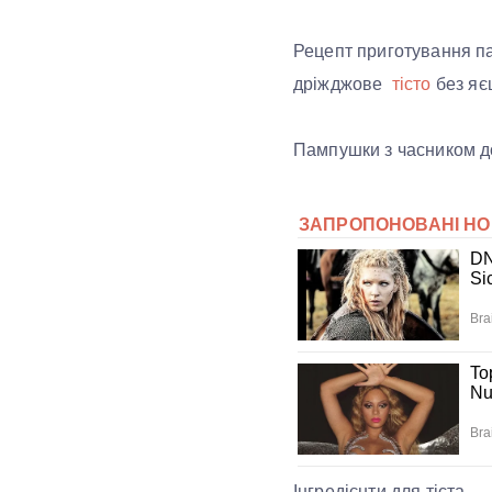
Рецепт приготування па
дріжджове
тісто
без яєц
Пампушки з часником 
Інгредієнти для тіста