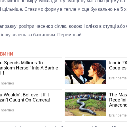
невеликого розміру. Виклади їх у змащену маслом форму на 
 і щільніше. Ставимо форму в тепле місце буквально на 5 х
правку: розітри часник з сіллю, водою і олією в ступці або
 іншу зелень за бажанням. Перемішай.