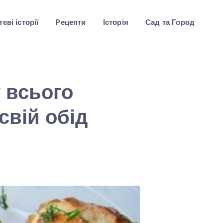
єві історії
Рецепти
Історія
Сад та Город
 всього
свій обід