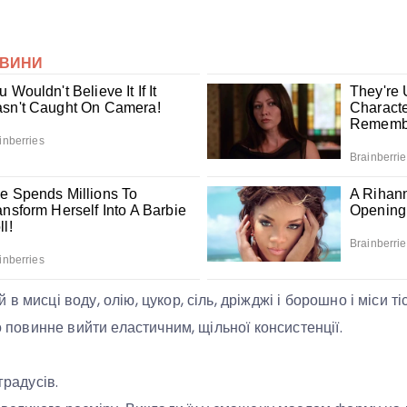
 мисці воду, олію, цукор, сіль, дріжджі і борошно і міси ті
то повинне вийти еластичним, щільної консистенції.
градусів.