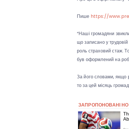
Пише
https://www.pre
“Наші громадяни звикли,
що записано у трудовій 
роль страховий стаж. То
був оформлений на робо
За його словами, якщо 
то за цей місяць грома