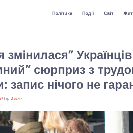
Політика
Події
Світ
Житт
я змінилася” Українців
мний” сюрприз з труд
: запис нічого не гара
20
by
Avtor