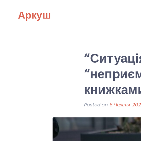
Skip
Аркуш
to
content
“Ситуаці
“неприє
книжками
Posted on
6 Червня, 20