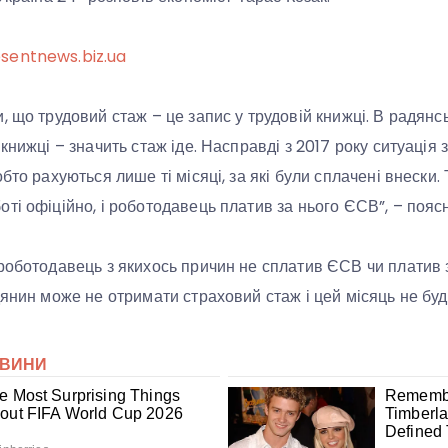
sentnews.biz.ua
 що трудовий стаж – це запис у трудовій книжці. В радянсь
книжці – значить стаж іде. Насправді з 2017 року ситуація 
бто рахуються лише ті місяці, за які були сплачені внески
ті офіційно, і роботодавець платив за нього ЄСВ”, – поясн
роботодавець з якихось причин не сплатив ЄСВ чи платив 
дянин може не отримати страховий стаж і цей місяць не бу