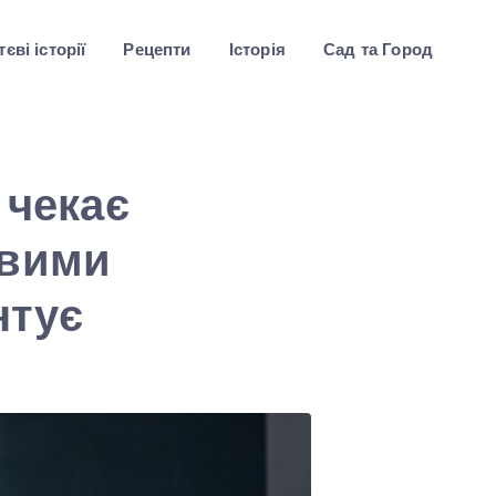
єві історії
Рецепти
Історія
Сад та Город
 чекає
овими
нтує