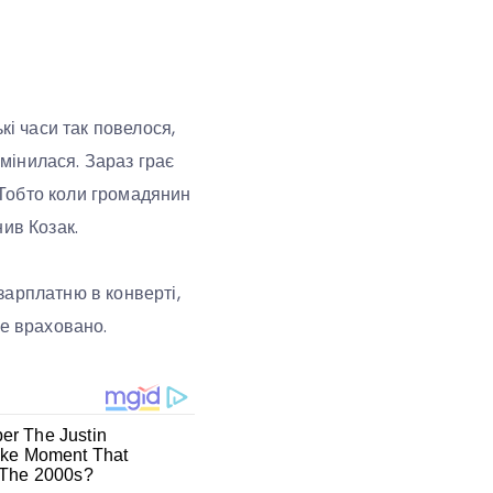
кі часи так повелося,
змінилася. Зараз грає
. Тобто коли громадянин
ив Козак.
зарплатню в конверті,
де враховано.