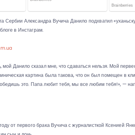
а Сербии Александра Вучича Данило подхватил «уханьскую
блоге в Инстаграм.
om.ua
ь, мой Данило сказал мне, что сдаваться нельзя. Мой перв
клиническая картина была такова, что он был помещен в к
обедишь это. Папа любит тебя, мы все любим тебя!», — на
году от первого брака Вучича с журналисткой Ксенией Янк
ин сын и дочь.