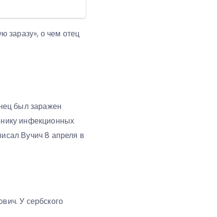
 заразу», о чем отец
енец был заражен
линику инфекционных
писал Вучич 8 апреля в
ович. У сербского