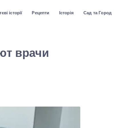
єві історії
Рецепти
Історія
Сад та Город
ют врачи