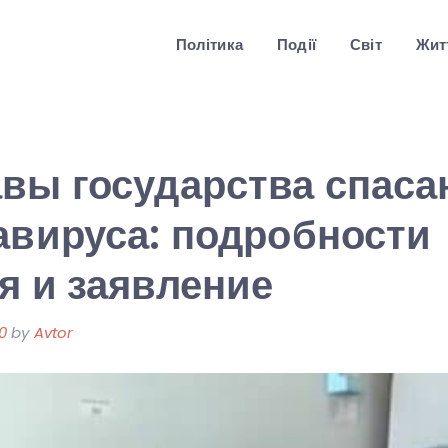
Політика
Події
Світ
Житт
вы государства спаса
авируса: подробности
я и заявление
0
by
Avtor