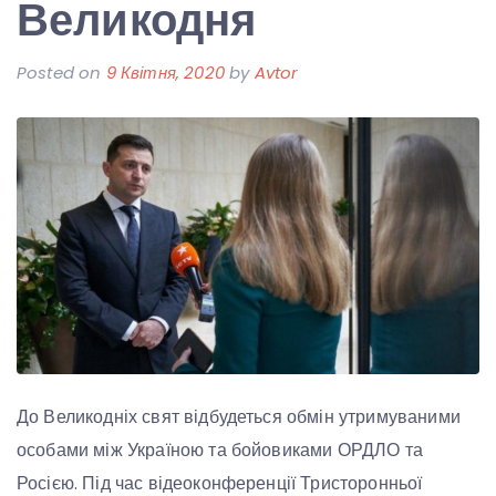
Великодня
Posted on
9 Квітня, 2020
by
Avtor
До Великодніх свят відбудеться обмін утримуваними
особами між Україною та бойовиками ОРДЛО та
Росією. Під час відеоконференції Тристоронньої