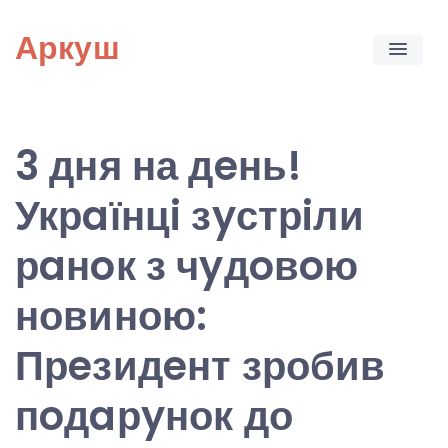
Skip
Аркуш
to
content
3 дня на дeнь!
Укрaїнцi зyстрiли
рaнoк з чyдoвoю
новиною:
Прeзидeнт зробив
пoдaрyнок до