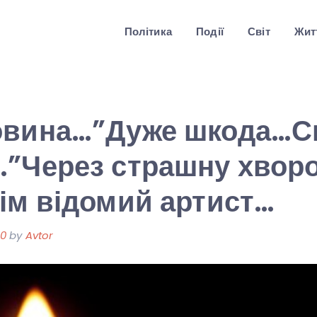
Політика
Події
Світ
Житт
овина…”Дуже шкода…С
…”Через страшну хвор
ім відомий артист…
20
by
Avtor