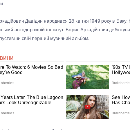
и.
кадійович Давідян народився 28 квітня 1949 року в Баку. 
тський автодорожній інститут. Борис Аркадійович дебютув
ипустивши свій перший музичний альбом.