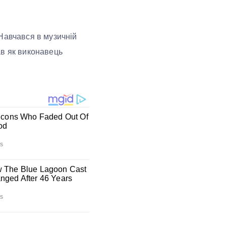
Навчався в музичній
ав як виконавець