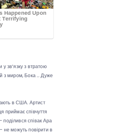
 у зв’язку з втратою
й з миром, Бока … Дуже
вають в США. Артист
ця приймає співчуття
 – поділився співак Ара
– не можуть повірити в