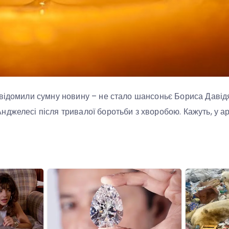
відомили сумну новину – не стало шансоньє Бориса Давідя
джелесі після тривалої боротьби з хворобою. Кажуть, у а