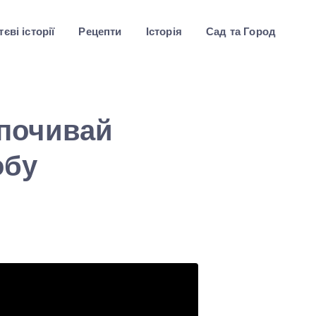
єві історії
Рецепти
Історія
Сад та Город
почивай
обу