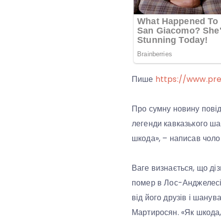
Пише
https://www.pre
Про сумну новину повід
легенди кавказького ша
шкода», – написав чолов
Ваге визнається, що ді
помер в Лос-Анджелесі 
від його друзів і шанув
Мартиросян. «Як шкода,