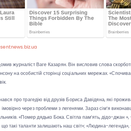
sentnews.biz.ua
омив журналіст Ваге Казарян. Він висловив слова скорботи
нсону на особистій сторінці соціальних мережах. «Спочива
ік.
знався про трагедію від друзів Бориса Давідяна, які прожи
імовірно через проблеми з легенями. Зараз сім’я виконав
альників. «Помер дядько Бока. Світла пам’ять, дідо-джан »,
 що такі таланти залишають наш світ»; «Людина-легенда», 