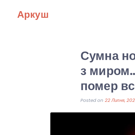
Skip
Аркуш
to
content
Сумна н
з миром
помер вс
Posted on
22 Липня, 20