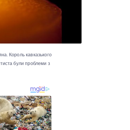
на. Король кавказького
ртиста були проблеми з