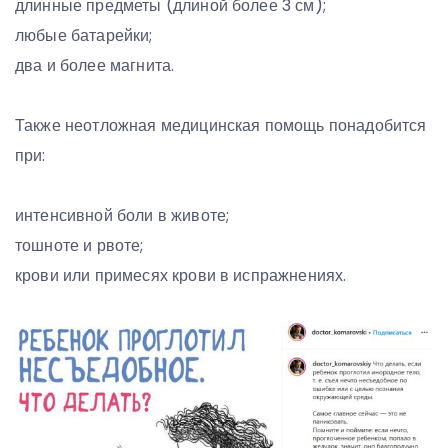
длинные предметы (длиной более 3 см);⁣
любые батарейки;⁣
два и более магнита.⁣
⠀⁣
Также неотложная медицинская помощь понадобится
при:
⠀⁣
интенсивной боли в животе;⁣
тошноте и рвоте;⁣
крови или примесях крови в испражнениях.⁣