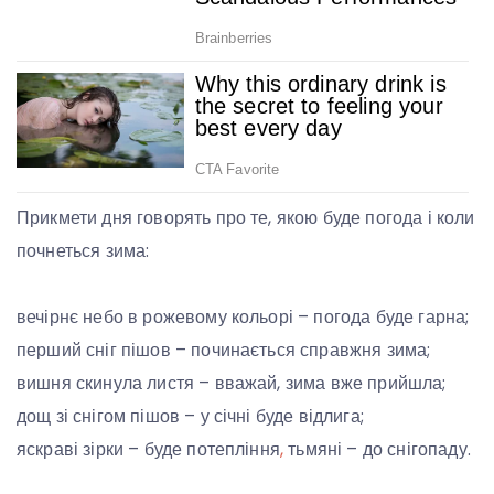
Прикмети дня говорять про те, якою буде погода і коли
почнеться зима:
вечірнє небо в рожевому кольорі – погода буде гарна;
перший сніг пішов – починається справжня зима;
вишня скинула листя – вважай, зима вже прийшла;
дощ зі снігом пішов – у січні буде відлига;
яскраві зірки – буде потепління
,
тьмяні – до снігопаду.