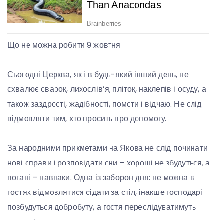
Що не можна робити 9 жовтня
Сьогодні Церква, як і в будь-який інший день, не
схвалює сварок, лихослів’я, пліток, наклепів і осуду, а
також заздрості, жадібності, помсти і відчаю. Не слід
відмовляти тим, хто просить про допомогу.
За народними прикметами на Якова не слід починати
нові справи і розповідати сни – хороші не збудуться, а
погані – навпаки. Одна із заборон дня: не можна в
гостях відмовлятися сідати за стіл, інакше господарі
позбудуться добробуту, а гостя переслідуватимуть