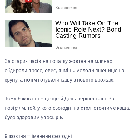
За старих часів на початку жовтня на млинах
обдирали просо, овес, ячмінь, мололи пшеницю на
крупу, а потім готували кашу з нового врожаю.
Тому 9 жовтня – це ще й День першої каші. За
повір’ям, той, у кого сьогодні на столі стоятиме каша,
буде здоровим увесь рік.
9 жовтня – іменини сьогодні