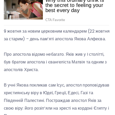
9 жовтня за новим церковним календарем (22 жовтня
за старим) – день пам’яті апостола Якова Алфеєва.
Про апостола відомо небагато. Яків жив у I столітті,
був братом апостола і євангеліста Матвія та одним з
апостолів Христа.
В учні Якова покликав сам Ісус, апостол проповідував
християнську віру в Юдеї, Греції, Едесі, Газі та
Південній Палестині. Постраждав апостол Яків за
свою віру: його розіп’яли на хресті на кордоні Єгипту і