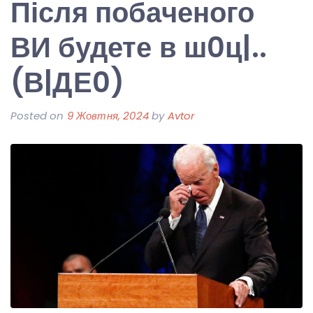
Після побаченого
ВИ будете в ш0ц|..
(В|ДЕ0)
Posted on
9 Жовтня, 2024
by
Avtor