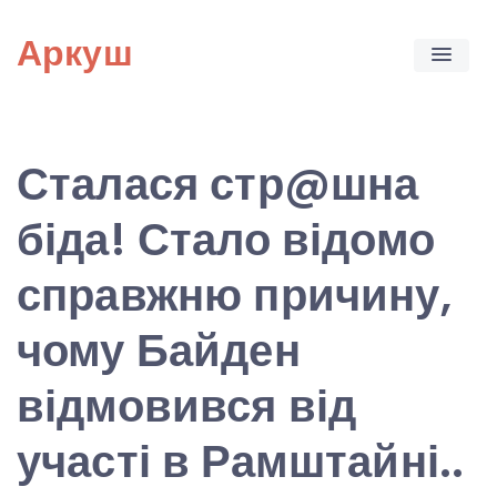
Skip
Аркуш
to
content
Сталася стр@шна
біда! Стало відомо
справжню причину,
чому Байден
відмовився від
участі в Рамштайні..