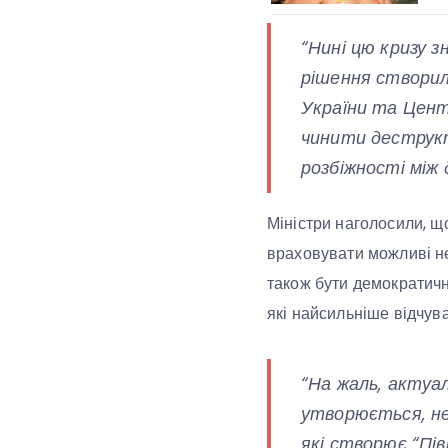
“Нині цю кризу з
рішення створило
України та Цент
чинити деструкт
розбіжності між
Міністри наголосили, що
враховувати можливі нег
також бути демократичн
які найсильніше відчува
“На жаль, актуал
утворюється, не
які створює “Пі