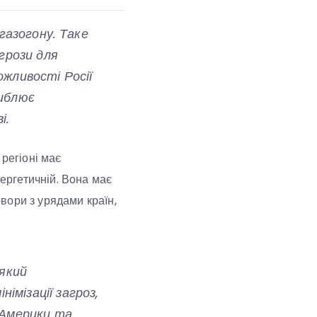
газогону. Таке
грози для
ожливості Росії
либлює
і.
 регіоні має
нергетичній. Вона має
вори з урядами країн,
 який
мізації загроз,
 Америки та