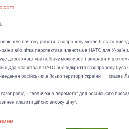
ya.com
.
мовою для початку роботи газопроводу могло б стати вивед
 України або чітка перспектива членства в НАТО для Україн
буде дорого коштувати. Бачу можливості виправити цю помил
й щодо членства в НАТО або відкриття газопроводу було 
ведення російських військ з території України”, – сказав Л
й газопровід – “величезна перемога” для російського прези
овинен платити дійсно високу ціну”.