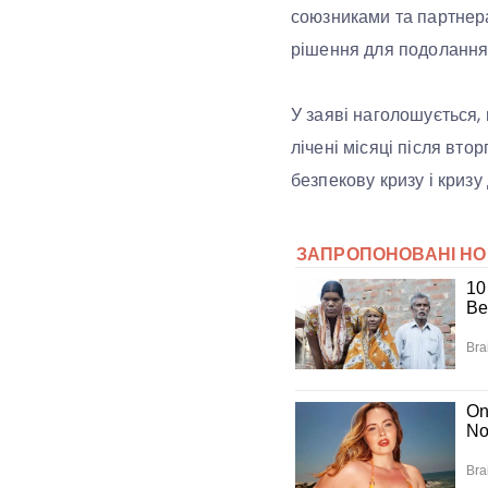
союзниками та партнера
рішення для подолання 
У заяві наголошується,
лічені місяці після втор
безпекову кризу і кризу