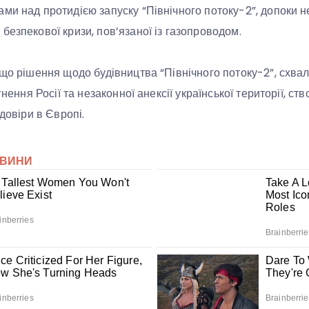
ми над протидією запуску “Північного потоку-2”, допоки н
безпекової кризи, пов’язаної із газопроводом.
 що рішення щодо будівництва “Північного потоку-2”, схвал
гнення Росії та незаконної анексії української території, ст
 довіри в Європі.