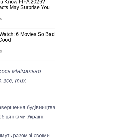
кось мінімально
а все, тих
завершення будівництва
обіцянками Україні.
муть разом зі своїми