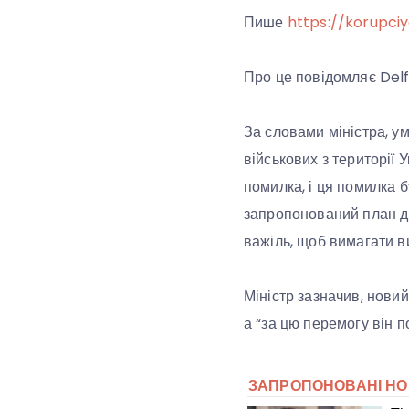
Пише
https://korupci
Про це повідомляє Delfi
За словами міністра, у
військових з території
помилка, і ця помилка 
запропонований план ді
важіль, щоб вимагати ви
Міністр зазначив, нови
а “за цю перемогу він п