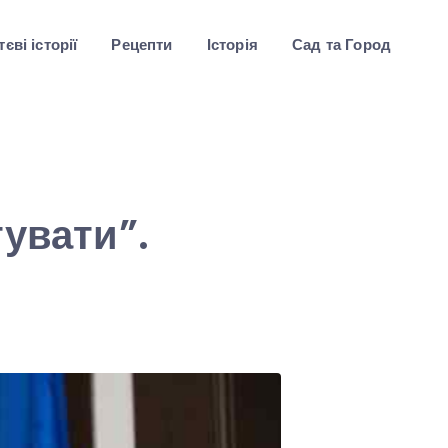
єві історії
Рецепти
Історія
Сад та Город
тувати”.