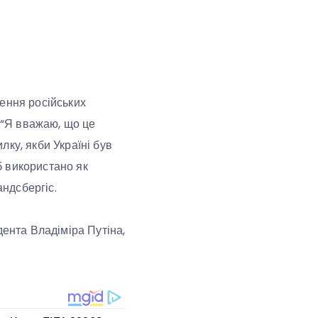
ення російських
и.“Я вважаю, що це
ку, якби Україні був
б використано як
андсбергіс.
дента Владіміра Путіна,