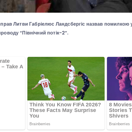
справ Литви Габріелюс Ландсбергіс назвав помилкою 
роводу “Північний потік-2”.