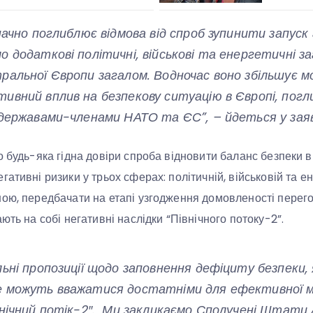
начно поглиблює відмова від спроб зупинити запуск 
 додаткові політичні, військові та енергетичні за
ральної Європи загалом. Водночас воно збільшує м
ивний вплив на безпекову ситуацію в Європі, пог
 державами-членами НАТО та ЄС”, – йдеться у заяв
 будь-яка гідна довіри спроба відновити баланс безпеки в
ативні ризики у трьох сферах: політичній, військовій та е
ою, передбачати на етапі узгодження домовленості перего
ють на собі негативні наслідки “Північного потоку-2”.
ьні пропозиції щодо заповнення дефіциту безпеки,
 можуть вважатися достатніми для ефективної міні
внічний потік-2″. Ми закликаємо Сполучені Штати