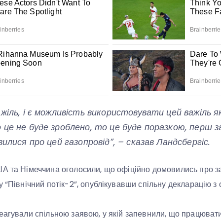
жіль, і є можливість використовувати цей важіль я
це не буде зроблено, то це буде поразкою, перш з
вилися про цей газопровід”, – сказав Ландсбергіс.
ША та Німеччина оголосили, що офіційно домовились про 
 “Північний потік-2”, опублікувавши спільну декларацію з 
еагували спільною заявою, у якій запевнили, що працювати