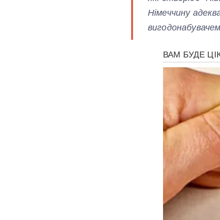
Німеччину адекв
вигодонабувачем 