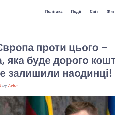
Політика
Події
Світ
Житт
вропа проти цього –
, яка буде дорого кош
не залишили наодинці!
1
by
Avtor