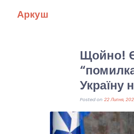
Skip
Аркуш
to
content
Щойно! Є
“помилка
Україну 
Posted on
22 Липня, 202