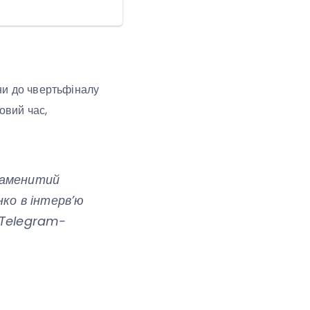
ни до чвертьфіналу
овий час,
знаменитий
нко в інтерв’ю
у Telegram-