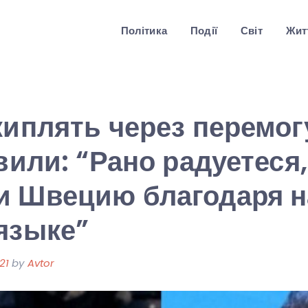
Політика
Події
Світ
Житт
киплять через перемог
явили: “Рано радуетеся
и Швецию благодаря 
языке”
21
by
Avtor