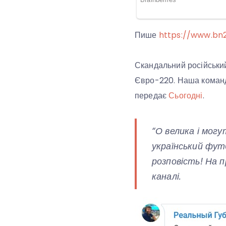
Пише
https://www.bn2
Скандальний російський
Євро-220. Наша команд
передає
Сьогодні
.
“О велика і могу
український фут
розповість! На п
каналі.