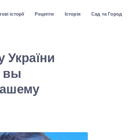
єві історії
Рецепти
Історія
Сад та Город
у України
, вы
нашему