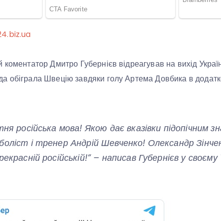
4.biz.ua
 коментатор Дмитро Губернієв відреагував на вихід Украї
а обіграла Швецію завдяки голу Артема Довбика в додатк
тня російська мова! Якою дає вказівки підопічним 
боліст і тренер Андрій Шевченко! Олександр Зінче
рекрасній російській!” – написав Губернієв у своєм