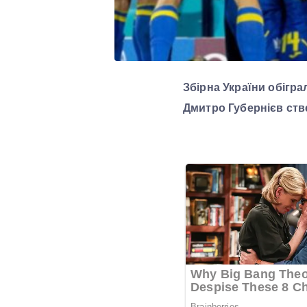
Збірна України обігр
Дмитро Губернієв стве