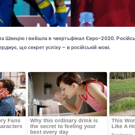
ала Швецію і вийшла в чвертьфінал Євро-2020. Російс
рджує, що секрет успіху – в російській мові.