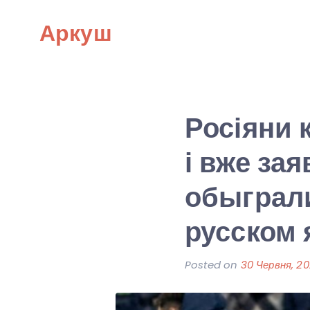
Skip
Аркуш
to
content
Росіяни 
і вже за
обыграл
русском 
Posted on
30 Червня, 20