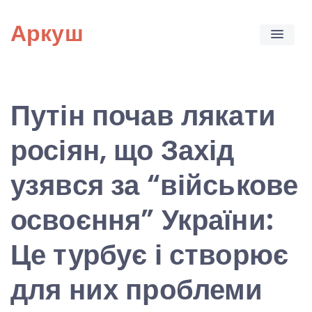
Skip
Аркуш
to
content
Путін почав лякати
росіян, що Захід
узявся за “військове
освоєння” України:
Це турбує і створює
для них проблеми