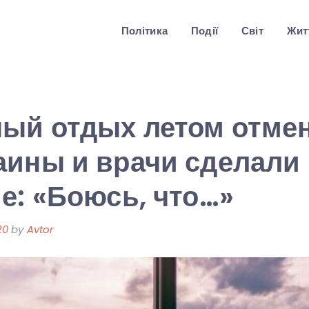
Політика
Події
Світ
Житт
ый отдых летом отмен
аины и врачи сделали
е: «Боюсь, что…»
20
by
Avtor