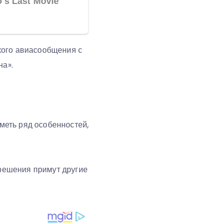
кого авиасообщения с
на».
иметь ряд особенностей,
 решения примут другие