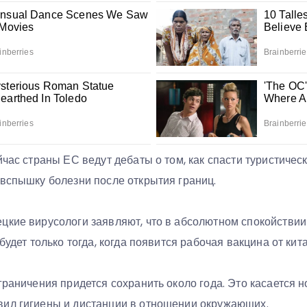
йчас страны ЕС ведут дебаты о том, как спасти туристичес
 вспышку болезни после открытия границ.
цкие вирусологи заявляют, что в абсолютном спокойств
будет только тогда, когда появится рабочая вакцина от кит
граничения придется сохранить около года. Это касается 
ил гигиены и дистанции в отношении окружающих.