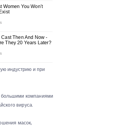
кую индустрию и при
ии большими компаниями
айского вируса.
ношения масок,