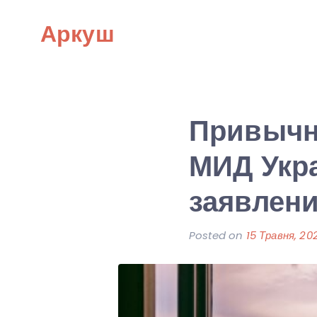
Skip
Аркуш
to
content
Привычн
МИД Укр
заявлени
Posted on
15 Травня, 20