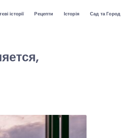
єві історії
Рецепти
Історія
Сад та Город
яется,