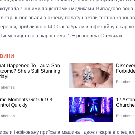
актувала з іншими пацієнтами і медиками. Випадково вона 
і лікарі її ізолювали в окрему палату і взяли тест на корона
березня, приблизно о 14:00, її забрали в інфекційну лікарню
Тисмениці такої лікарні немає”, – розповіла Стельмах.
ирати інфіковану приїхала машина і двоє лікарів в спеціа