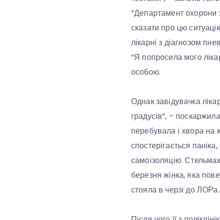
“Департамент охорони з
сказати про цю ситуаці
лікарні з діагнозом пне
“Я попросила мого лікар
особою.
Однак завідувачка ліка
градусів”, – поскаржила
перебувала і хвора на к
спостерігається паніка,
самоізоляцію. Стельмах 
березня жінка, яка пове
стояла в черзі до ЛОРа.
Після чого її з поліклі