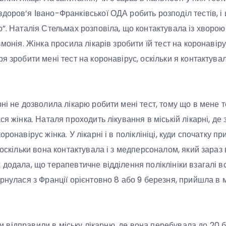
доров’я Івано-Франківської ОДА робить розподіл тестів, і 
ю”. Наталія Стельмах розповіла, що контактувала із хворою
вмонія. Жінка просила лікарів зробити їй тест на коронавіру
я зробити мені тест на коронавірус, оскільки я контактува
рні не дозволила лікарю робити мені тест, тому що в мене 
ся жінка. Наталя проходить лікування в міській лікарні, де 
оронавірус жінка. У лікарні і в поліклініці, куди спочатку п
 оскільки вона контактувала і з медперсоналом, який зараз
додала, що терапевтичне відділення поліклініки взагалі вс
рнулася з Франції орієнтовно 8 або 9 березня, прийшла в мі
ніки відправили в міську лікарню, де вона перебувала до 20