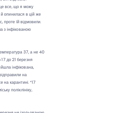
це все, що я можу
 й опинилася в цій же
с, проте їй відмовили.
ла з інфікованою
температура 37, а не 40
з 17 до 21 березня
рийшла інфікована,
 відправили на
е на карантині. “17
ську поліклініку,
 березня не ізольованою.