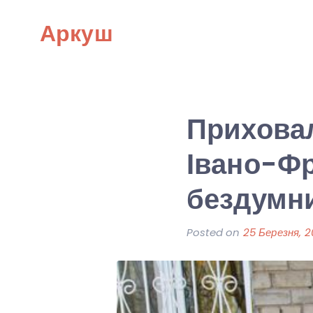
Skip
Аркуш
to
content
Приховал
Івано-Фр
бездумни
Posted on
25 Березня, 