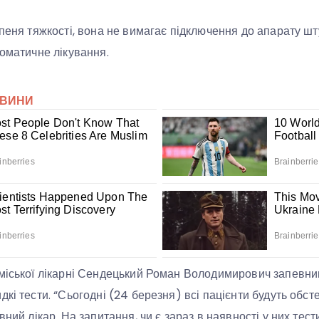
упеня тяжкості, вона не вимагає підключення до апарату шт
томатичне лікування.
міської лікарні Сендецький Роман Володимирович запевнив
дкі тести. “Сьогодні (24 березня) всі пацієнти будуть обс
ний лікар. На запитання, чи є зараз в наявності у них тести,