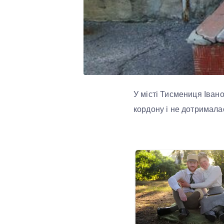
У місті Тисмениця Івано
кордону і не дотрималас