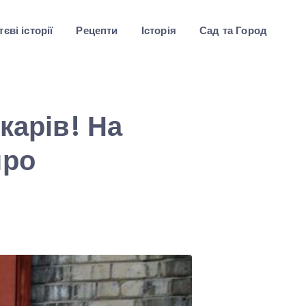
єві історії
Рецепти
Історія
Сад та Город
карів! На
про