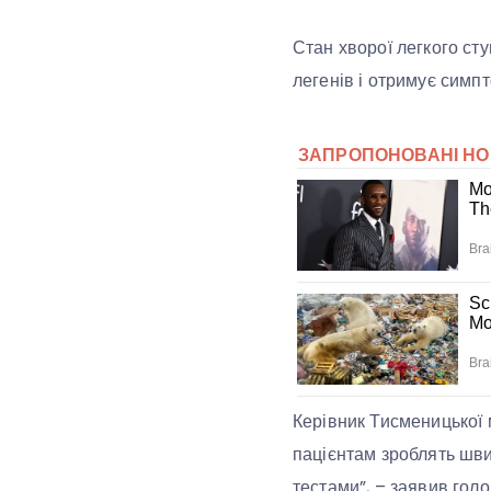
Стан хворої легкого ст
легенів і отримує симп
Керівник Тисменицької 
пацієнтам зроблять шви
тестами”, – заявив голов