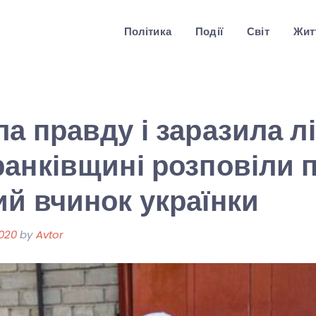
Політика
Події
Світ
Житт
а правду і заразила лі
анківщині розповіли 
й вчинок українки
2020
by
Avtor