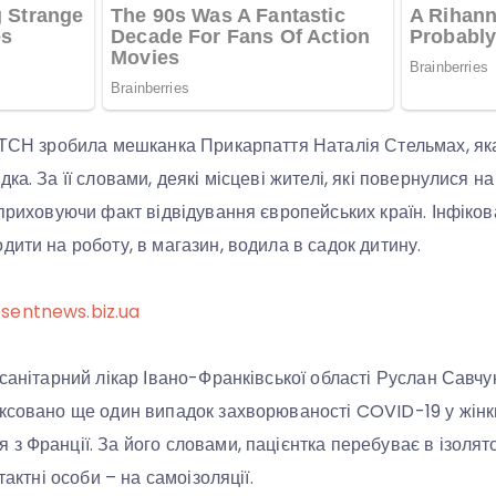
і ТСН зробила мешканка Прикарпаття Наталія Стельмах, я
ка. За її словами, деякі місцеві жителі, які повернулися н
 приховуючи факт відвідування європейських країн. Інфіко
дити на роботу, в магазин, водила в садок дитину.
sentnews.biz.ua
санітарний лікар Івано-Франківської області Руслан Савчук
ксовано ще один випадок захворюваності COVID-19 у жінки 
 Франції. За його словами, пацієнтка перебуває в ізолятор
тактні особи – на самоізоляції.