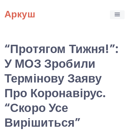
Skip
Аркуш
to
content
“Протягом Тижня!”:
У МОЗ Зробили
Термінову Заяву
Про Коронавірус.
“Скоро Усе
Вирішиться”