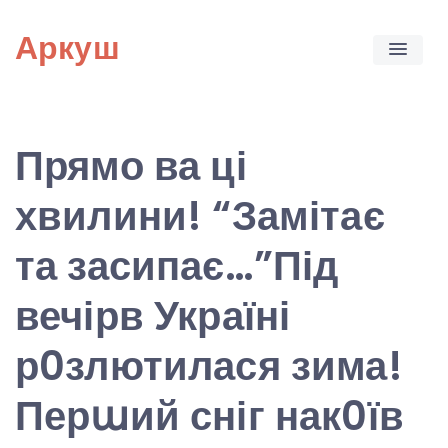
Skip
Аркуш
to
content
Прямо ва ці
хвилини! “Замітає
та засипає…”Під
вечірв Україні
р0злютилася зима!
Перաий сніг нак0їв