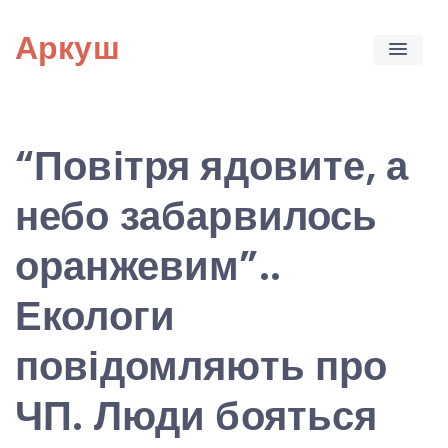
Skip
Аркуш
to
content
“Повітря ядовите, а
небо забарвилось
оранжевим”..
Екологи
повідомляють про
ЧП. Люди бояться