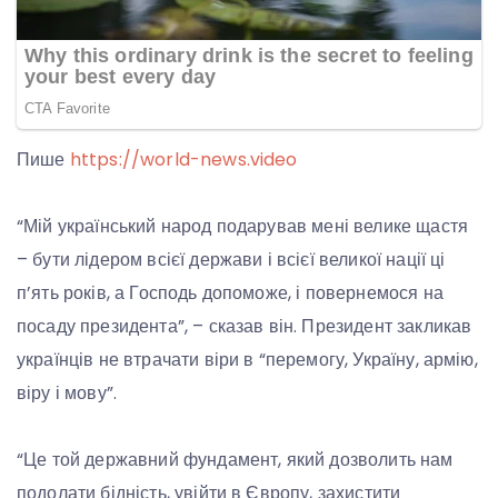
Пише
https://world-news.video
“Мій український народ подарував мені велике щастя
– бути лідером всієї держави і всієї великої нації ці
п’ять років, а Господь допоможе, і повернемося на
посаду президента”, – сказав він. Президент закликав
українців не втрачати віри в “перемогу, Україну, армію,
віру і мову”.
“Це той державний фундамент, який дозволить нам
подолати бідність, увійти в Європу, захистити