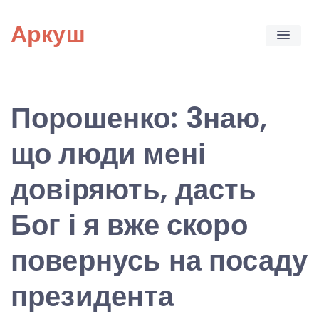
Skip
Аркуш
to
content
Порошенко: 3наю,
що люди мені
довіряють, дасть
Бог і я вже скоро
повернусь на посаду
президента