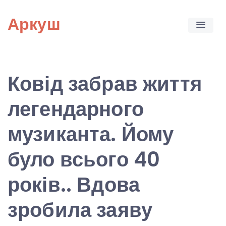
Skip
Аркуш
to
content
Ковід забрав життя
легендарного
музиканта. Йому
було всього 40
років.. Вдова
зробила заяву