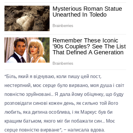
“Біль, який я відчуваю, коли пишу цей пост,
нестерпний, моє серце було вирвано, моя душа і світ
повністю зруйновані… Я дала йому обіцянку, що буду
розповідати синові кожен день, як сильно той його
любить, яка дитина особлива, і як Маркус був би
кращим батьком, якого міг би побажати син… Моє
серце повністю вирване”, – написала вдова.