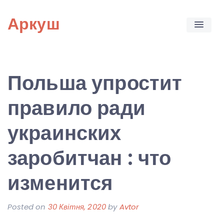
Skip
Аркуш
to
content
Польша упростит
правило ради
украинских
заробитчан : что
изменится
Posted on
30 Квітня, 2020
by
Avtor