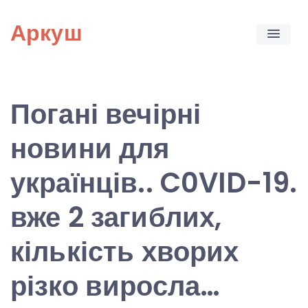
Skip
Аркуш
to
content
Погані вечірні
новини для
українців.. C0VID-19.
вже 2 загиблих,
кількість хворих
різко виросла…