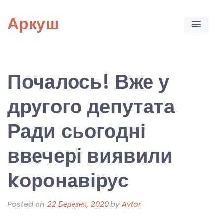
Skip
Аркуш
to
content
Почалось! Вже у
другого депутата
Ради сьогодні
ввечері виявили
kоронавірус
Posted on
22 Березня, 2020
by
Avtor