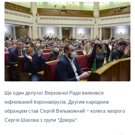
Ще один депутат Верховної Ради виявився
інфікований kоронавірусів. Другим народним
обранцем став Сергій Вельможний – колега хворого
Сергія Шахова з групи “Довіра”.