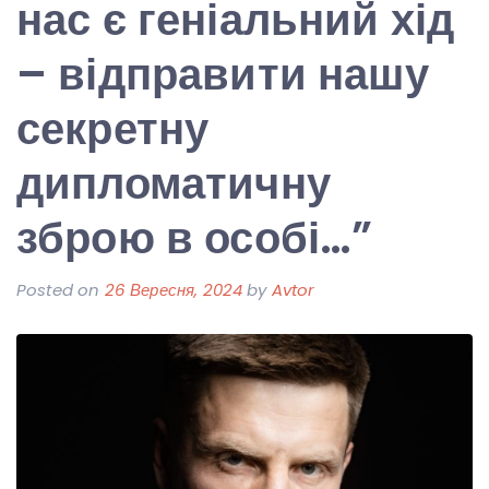
нас є геніальний хід
– відправити нашу
секретну
дипломатичну
зброю в особі…”
Posted on
26 Вересня, 2024
by
Avtor