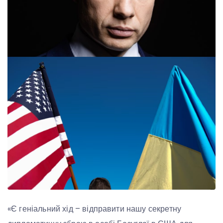
«Є геніальний хід – відправити нашу секретну