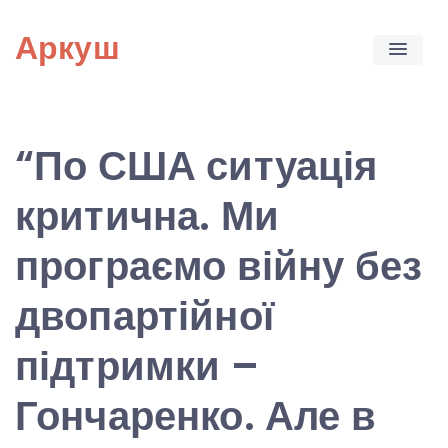
Skip
Аркуш
to
content
“По США ситуація
критична. Ми
програємо війну без
двопартійної
підтримки –
Гончаренко. Але в