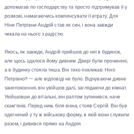
допомагав по господарству та просто підтримував її у
розмові, намагаючись компенсувати її втрату. Для
Ніни Петрівни Андрій став як син, і вона завжди
чекала на нього з радістю.
Якось, як завжди, Андрій прийшов до неї в будинок,
але щось здалося йому дивним. Двері були прочинені,
а в будинку стояла тиша. Він тихо покликав: Ніно
Петрівно? — але відповіді не було. Відчуваючи дивне
занепокоєння, він увійшов далі, заглядаючи до кімнат.
Увійшовши до вітальні, він раптом зупинився, наче
скам’янів. Перед ним, біля вікна, стояв Сергій. Він був
одягнений у ту ж військову форму, в якій вони служили
разом, і дивився прямо на Андрія.