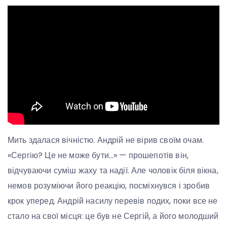
Мить здалася вічністю. Андрій не вірив своїм очам.
«Сергію? Це не може бути…» — прошепотів він,
відчуваючи суміш жаху та надії. Але чоловік біля вікна,
немов розуміючи його реакцію, посміхнувся і зробив
крок уперед. Андрій насилу перевів подих, поки все не
стало на свої місця: це був не Сергій, а його молодший