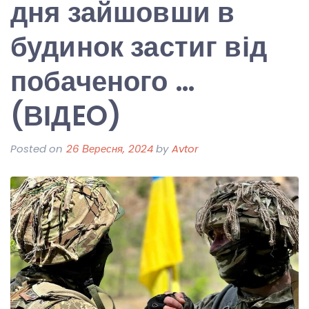
дня зайшовши в
будинок застиг від
побаченого …
(ВІДEO)
Posted on
26 Вересня, 2024
by
Avtor