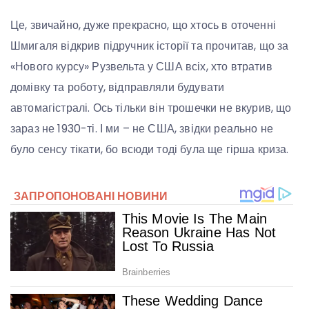
Це, звичайно, дуже прекрасно, що хтось в оточенні
Шмигаля відкрив підручник історії та прочитав, що за
«Нового курсу» Рузвельта у США всіх, хто втратив
домівку та роботу, відправляли будувати
автомагістралі. Ось тільки він трошечки не вкурив, що
зараз не 1930-ті. І ми – не США, звідки реально не
було сенсу тікати, бо всюди тоді була ще гірша криза.