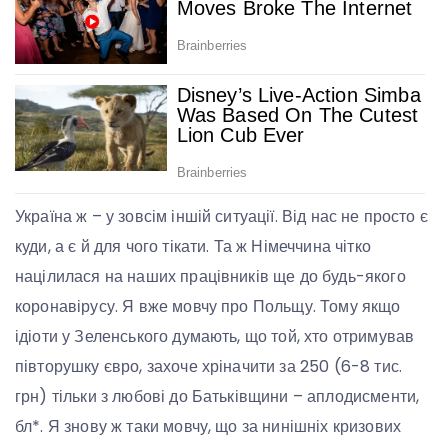
Україна ж – у зовсім іншій ситуації. Від нас не просто є
куди, а є й для чого тікати. Та ж Німеччина чітко
націлилася на наших працівників ще до будь-якого
коронавірусу. Я вже мовчу про Польщу. Тому якщо
ідіоти у Зеленського думають, що той, хто отримував
півторушку євро, захоче хріначити за 250 (6-8 тис.
грн) тільки з любові до Батьківщини – аплодисменти,
бл*. Я знову ж таки мовчу, що за нинішніх кризових