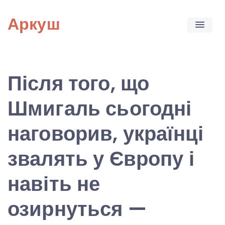
Skip
Аркуш
to
content
Після того, що
Шмигаль сьогодні
наговорив, українці
звалять у Європу і
навіть не
озирнуться —