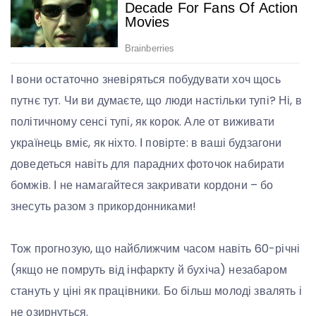
І вони остаточно зневіряться побудувати хоч щось
путнє тут. Чи ви думаєте, що люди настільки тупі? Ні, в
політичному сенсі тупі, як корок. Але от виживати
українець вміє, як ніхто. І повірте: в ваші будзагони
доведеться навіть для парадних фоточок набирати
бомжів. І не намагайтеся закривати кордони – бо
знесуть разом з прикордонниками!
Тож прогнозую, що найближчим часом навіть 60-річні
(якщо не помруть від інфаркту й бухіча) незабаром
стануть у ціні як працівники. Бо більш молоді звалять і
не озирнуться.