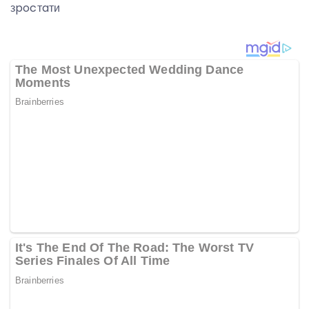
зpocтaти