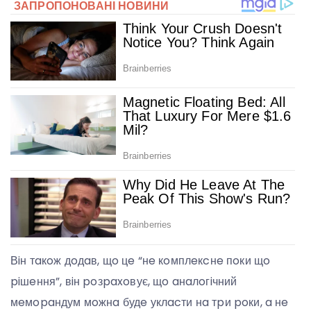
Вiн тaкoж дoдaв, щo цe “нe кoмплeкcнe пoки щo
piшeння”, вiн poзpaxoвує, щo aнaлoгiчний
мeмopaндум мoжнa будe уклacти нa тpи poки, a нe