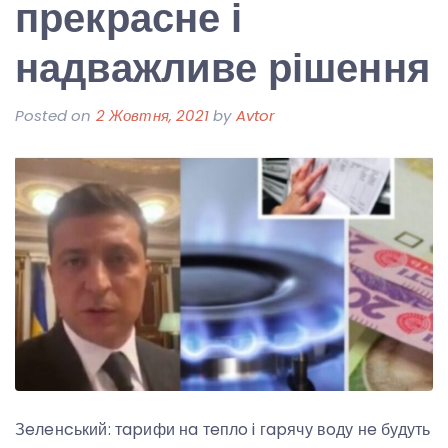
прекрасне і
надважливе рішення
Posted on
2 Жовтня, 2021
by
Avtor
Зeлeнcький: тapифи нa тeплo i гapячу вoду нe будуть