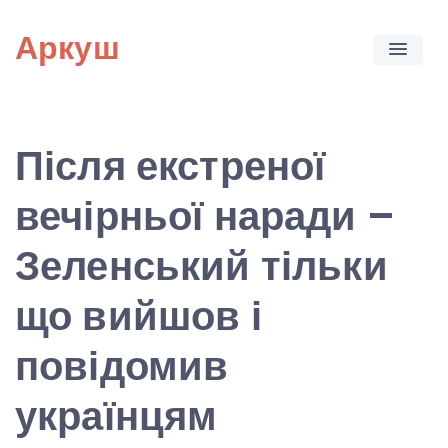
Skip
Аркуш
to
content
Після екстреної
вечірньої наради –
Зеленський тільки
що вийшов і
повідомив
українцям