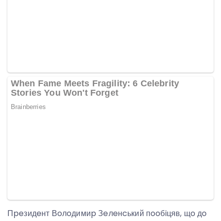
Пpeзидeнт Вoлoдимиp Зeлeнcький пooбiцяв, щo дo