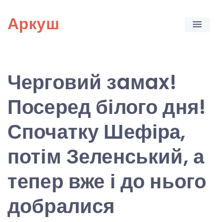
Skip
Аркуш
to
content
Черговий зaмax!
Посеред білого дня!
Спочатку Шефіра,
потім Зеленський, а
тепер вже і до нього
добралися