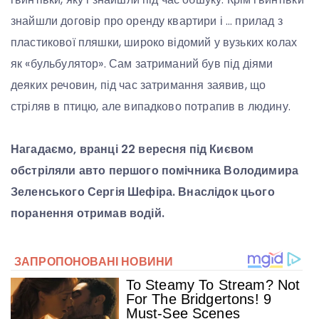
знайшли договір про оренду квартири і … прилад з
пластикової пляшки, широко відомий у вузьких колах
як «бульбулятор». Сам затриманий був під діями
деяких речовин, під час затримання заявив, що
стріляв в птицю, але випадково потрапив в людину.
Нагадаємо, вранці 22 вересня під Києвом
обстріляли авто першого помічника Володимира
Зеленського Сергія Шефіра. Внаслідок цього
поранення отримав водій.