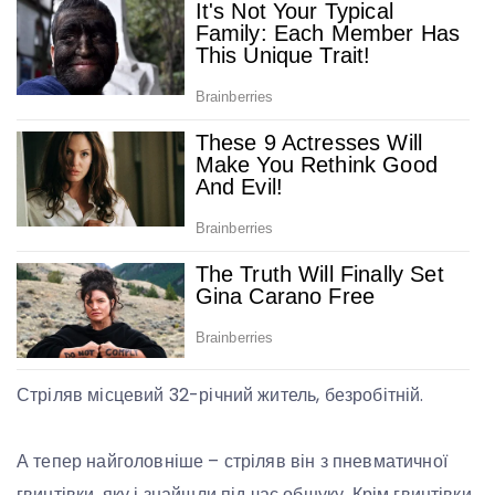
Стріляв місцевий 32-річний житель, безробітній.
А тепер найголовніше – стріляв він з пневматичної
гвинтівки, яку і знайшли під час обшуку. Крім гвинтівки