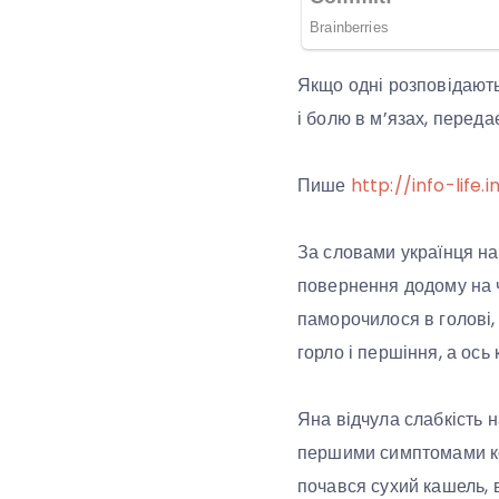
Якщо одні розповідають
і болю в м’язах, переда
Пише
http://info-life.i
За словами українця на 
повернення додому на ч
паморочилося в голові,
горло і першіння, а ось
Яна відчула слабкість 
першими симптомами кор
почався сухий кашель, 