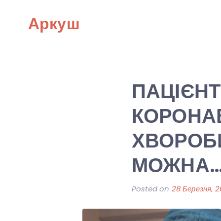
Skip
Аркуш
to
content
ПАЦІЄНТ
КОРОНАВ
ХВОРОБИ
МОЖНА…
Posted on
28 Березня, 