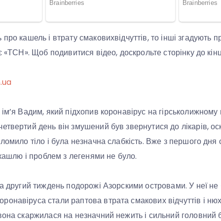
 про кашель і втрату смаковихвідчуттів, то інші згадують 
є «ТСН». Щоб подивитися відео, доскрольте сторінку до кінц
n.ua
ім’я Вадим, який підхопив коронавірус на гірськолижному ку
етвертий день він змушений був звернутися до лікарів, оск
 ломило тіло і була незначна слабкість. Вже з першого дня
 кашлю і проблем з легенями не було.
на другий тиждень подорожі Азорскими островами. У неї не
онавіруса стали раптова втрата смакових відчуттів і нюху
вона скаржилася на незначний нежить і сильний головний б