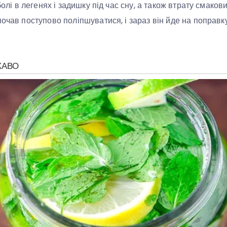
болі в легенях і задишку під час сну, а також втрату смакови
очав поступово поліпшуватися, і зараз він йде на поправк