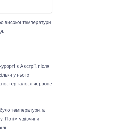
про високої температури
я.
рорті в Австрії, після
ільки у нього
 спостерігалося червоне
 було температури, а
. Потім у дівчини
іль.