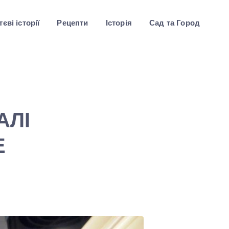
єві історії
Рецепти
Історія
Сад та Город
АЛІ
Е