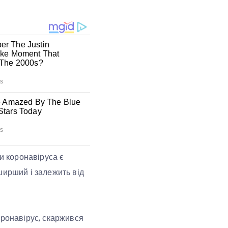
 коронавіруса є
ширший і залежить від
оронавірус, скаржився