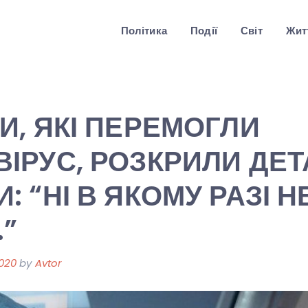
Політика
Події
Світ
Житт
И, ЯКІ ПЕРЕМОГЛИ
ІРУС, РОЗКРИЛИ ДЕТ
: “НІ В ЯКОМУ РАЗІ Н
”
2020
by
Avtor