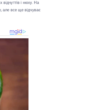
х відчуттів і нюху. На
у, але все ще відчуває