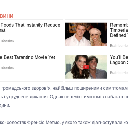
 громадського здоров’я, найбільш поширеними симптомами
ь і утруднене дихання. Однак перелік симптомів набагато 
дини.
кс-холостяк Френсіс Метью, у якого також діагностували к