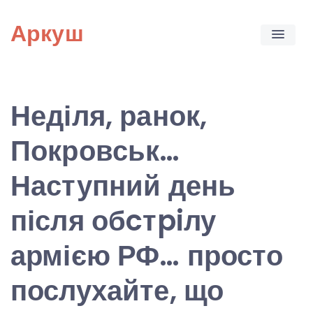
Skip
Аркуш
to
content
Неділя, ранок,
Покровськ…
Наступний день
після обcтpiлу
армією РФ… просто
послухайте, що