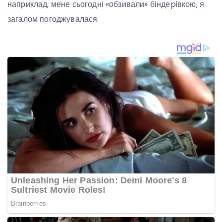
наприклад, мене сьогодні «обзивали» біндеpiвкою, я
загалом погоджувалася.