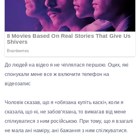
До людей на відео я не чіплялася першою. Оцих, які
спонукали мене все ж включити телефон на
відеозапис
Чоловік сказав, що я «обязана купіть каскі», коли я
сказала, що ні, не забов’язана, то вимагав від мене
спілкуватися з ним російською. При тому, що я взагалі
не мала ані наміру, ані бажання з ним спілкуватися.