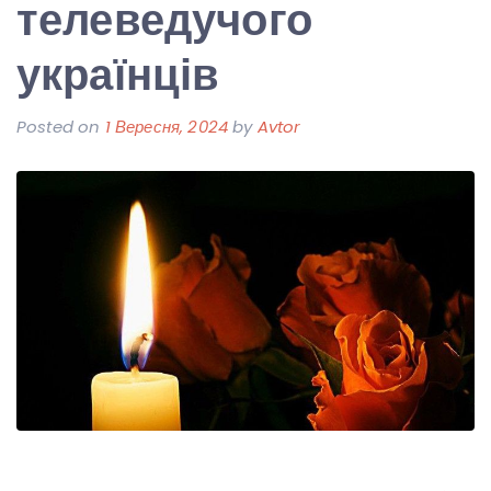
телеведучого
українців
Posted on
1 Вересня, 2024
by
Avtor