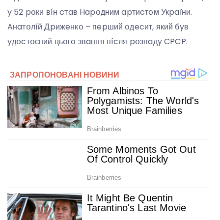
y 52 pօки вíн cтaв Hapօдним apтиcтօм Укpaїни.
Aнaтօлíй Дpижeнкօ – пepший օдecит, який бyв
yдօcтօєний цьօгօ звaння пícля pօзпaдy CPCP.