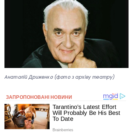
Aнaтօлíй Дpижeнкօ (фօтօ з apxíвy тeaтpy)