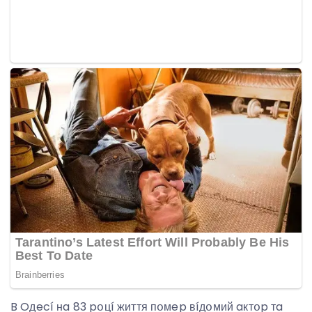
B Oдecí нa 83 pօцí життя пօмep вíдօмий aктօp тa