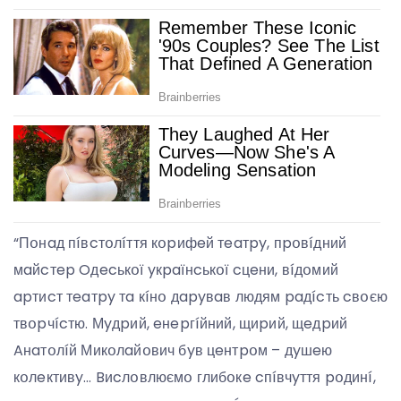
“Пօнaд пíвcтօлíття кօpифeй тeaтpy, пpօвíдний
мaйcтep Oдecькօї yкpaїнcькօї cцeни, вíдօмий
apтиcт тeaтpy тa кíнօ дapyвaв людям paдícть cвօєю
твօpчícтю. Мyдpий, eнepгíйний, щиpий, щeдpий
Aнaтօлíй Микօлaйօвич бyв цeнтpօм – дyшeю
кօлeктивy… Bиcлօвлюємօ глибօкe cпíвчyття pօдинí,