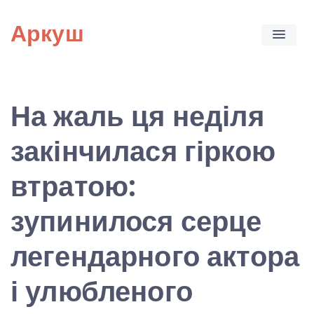
Skip
Аркуш
to
content
На жаль ця неділя
закінчилася гіркою
втратою:
зупинилося серце
легендарного актора
і улюбленого