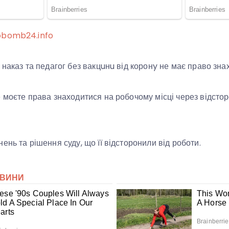
obomb24.info
наказ та педагог без вакцuнu від коронy не має право знах
 моєте права знаходитися на робочому місці через відстор
нь та рішення суду, що її відсторонили від роботи.