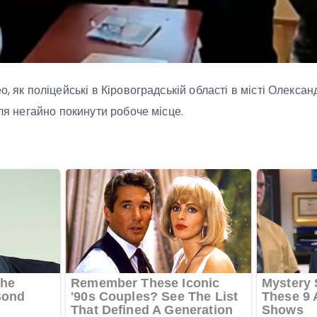
о, як поліцейські в Кіровоградській області в місті Олекса
еля негайно покинути робоче місце.