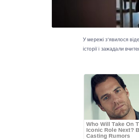
У мережі з’явилося віде
історії і зажадали вчит