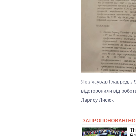
Як з’ясував Главред, з
відсторонили від роботи
Ларису Лисюк.