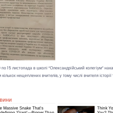
 9 по 15 листопада в школі “Олександрійський колегіум” на
 кількох нещеnлених вчителів, у тому числі вчителя історії