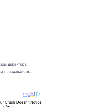
казом директора
 та правознавства