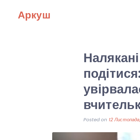
Skip
Аркуш
to
content
Налякані
подітися:
увірвала
вчительк
Posted on
12 Листопада,