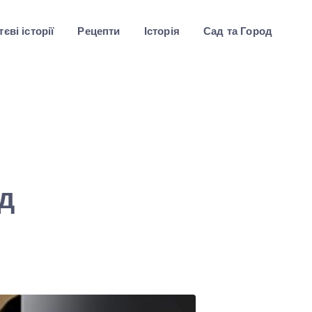
єві історії
Рецепти
Історія
Сад та Город
и
ід