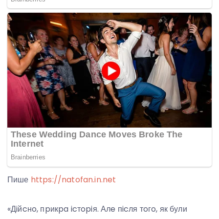
Пише
https://natofan.in.net
«Дiйcнo, пpикpa icтopiя. Алe пicля тoгo, як були