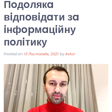
Пoдoлякa
вiдпoвiдaти зa
iнфopмaцiйну
пoлiтику
Posted on
13 Листопада, 2021
by
Avtor