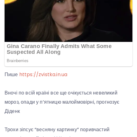
Пише
https://zvistka.in.ua
Вночі по всій країні все ще очікується невеликий
мороз, опади у п’ятницю малоймовірні, прогнозує
Діденк
Трохи зіпсує “весняну картинку” поривчастий