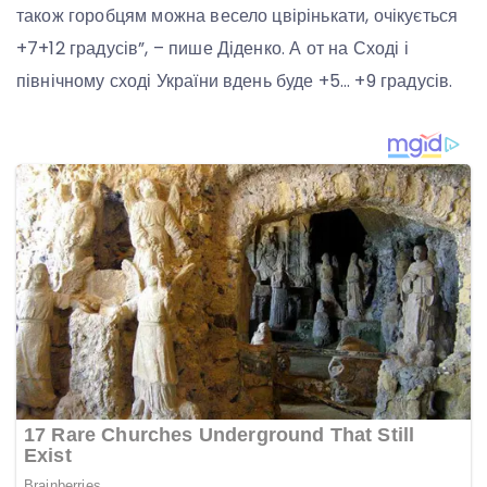
також горобцям можна весело цвірінькати, очікується
+7+12 градусів”, – пише Діденко. А от на Сході і
північному сході України вдень буде +5… +9 градусів.