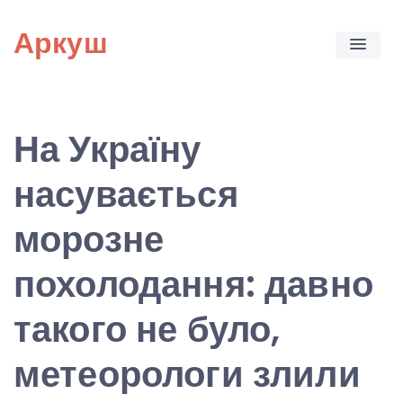
Skip
Аркуш
to
content
На Україну
насувається
морозне
похолодання: давно
такого не було,
метеорологи злили