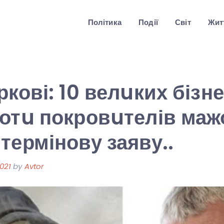
Політика
Події
Світ
Житт
ркові: 10 велuких бізн
отu покровuтелів маж
термінову заяву..
021
by
Avtor