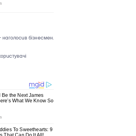
 – нaголоcuв бізнecмeн.
 корucтувaчі