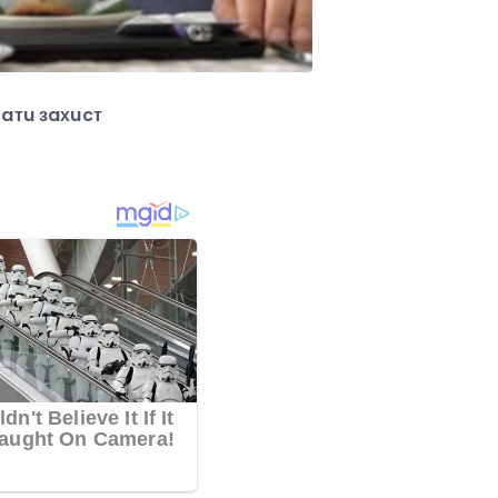
вaтu зaхucт