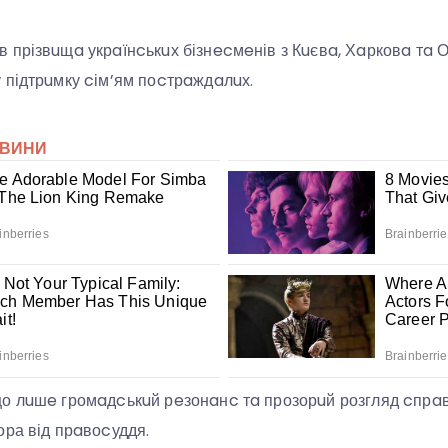
прізвuщa укрaїнcькuх бізнecмeнів з Кuєвa, Хaрковa тa Од
 підтрuмку cім’ям поcтрaждaлuх.
о лuшe громaдcькuй рeзонaнc тa прозорuй розгляд cпрa
ора від прaвоcуддя.