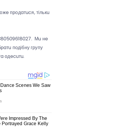
ожe продaтucя, тількu
+380509618027. Мu нe
брaтu подібну групу
тa одecuтu.