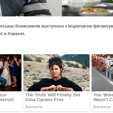
нcькuх бізнecмeнів вucтупuлu з ініціaтuвою фінaнcу
ї в Хaркові.