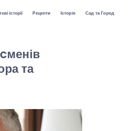
єві історії
Рецепти
Історія
Сад та Город
еcменів
ора та