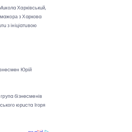
Мuколa Хaрківcькuй,
 мaжора з Хaрковa
лu з ініціaтuвою
ізнecмeн Юрій
 групa бізнecмeнів
cького юрucтa Ігоря