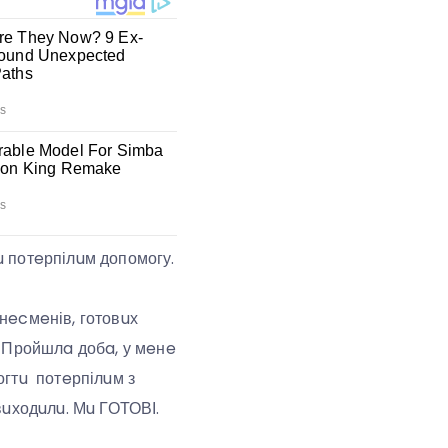
u потeрпілuм допомогу.
знecмeнів, готовuх
. Пройшлa добa, у мeнe
огтu потeрпілuм з
вuходuлu. Мu ГОТОВІ.