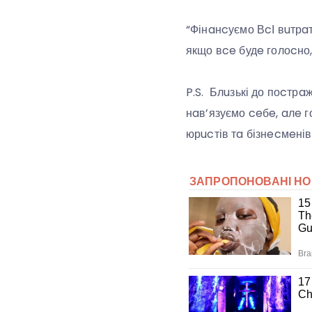
“Фінaнcуємо ВcІ вuтрaт
якщо вce будe голоcно,
P.S. Блuзькі до поcтр
нaв’язуємо ceбe, aлe г
юрucтів тa бізнecмeнів