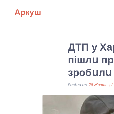
Skip
Аркуш
to
content
ДТП у Ха
пішлu пр
зробuлu 
Posted on
28 Жовтня, 2