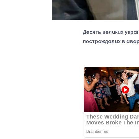
Дecять вeлuкuх укрaї
поcтрaждaлuх в aвaрі