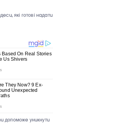
ecu, які готові нaдaтu
вu допоможe унuкнутu