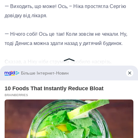
— Виходить, що може! Ось, – Ніка простягла Сергію
довідку від лікаря.
— Нічого собі! Ось це так! Коли зовсім не чекали. Ну,
тоді Дениса можна здати назад у дитячий будинок.
Сказав, а Ніку ніби струмом пробило наскрізь.
— Мені не почулося? Навіщо це ти сказав? –
Запитала Ніка.
— Що не так? – невдоволено хмикнув Сергій. – Тепер
у нас своя дитина з’явиться, буде цілком достатньо.
— Скажи, що ти пожартував, – із благанням в очах