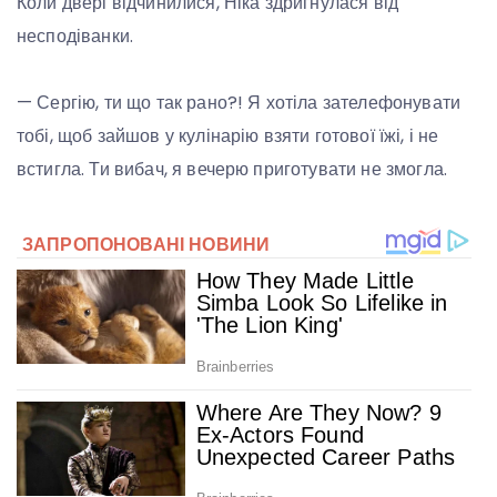
Коли двері відчинилися, Ніка здригнулася від
несподіванки.
— Сергію, ти що так рано?! Я хотіла зателефонувати
тобі, щоб зайшов у кулінарію взяти готової їжі, і не
встигла. Ти вибач, я вечерю приготувати не змогла.