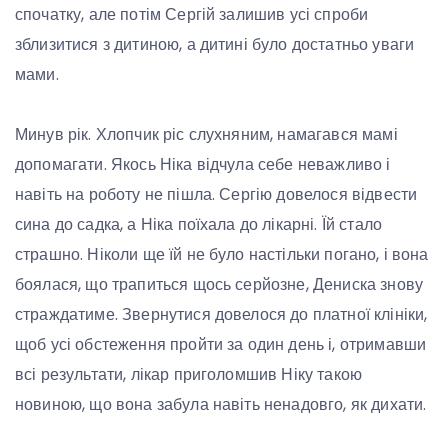
спочатку, але потім Сергій залишив усі спроби
зблизитися з дитиною, а дитині було достатньо уваги
мами.
Минув рік. Хлопчик ріс слухняним, намагався мамі
допомагати. Якось Ніка відчула себе неважливо і
навіть на роботу не пішла. Сергію довелося відвести
сина до садка, а Ніка поїхала до лікарні. Їй стало
страшно. Ніколи ще їй не було настільки погано, і вона
боялася, що трапиться щось серйозне, Дениска знову
страждатиме. Звернутися довелося до платної клініки,
щоб усі обстеження пройти за один день і, отримавши
всі результати, лікар приголомшив Ніку такою
новиною, що вона забула навіть ненадовго, як дихати.