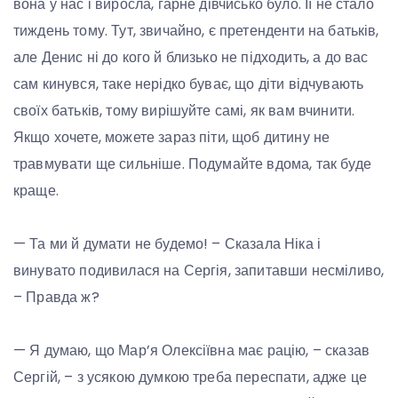
вона у нас і виросла, гарне дівчисько було. Її не стало
тиждень тому. Тут, звичайно, є претенденти на батьків,
але Денис ні до кого й близько не підходить, а до вас
сам кинувся, таке нерідко буває, що діти відчувають
своїх батьків, тому вирішуйте самі, як вам вчинити.
Якщо хочете, можете зараз піти, щоб дитину не
травмувати ще сильніше. Подумайте вдома, так буде
краще.
— Та ми й думати не будемо! – Сказала Ніка і
винувато подивилася на Сергія, запитавши несміливо,
– Правда ж?
— Я думаю, що Мар’я Олексіївна має рацію, – сказав
Сергій, – з усякою думкою треба переспати, адже це