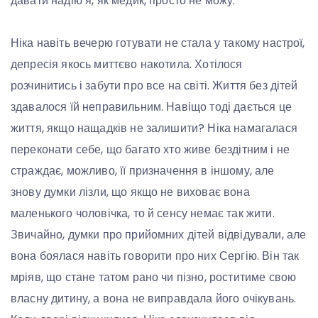
давати надію я, як медик, просто не можу.
Ніка навіть вечерю готувати не стала у такому настрої,
депресія якось миттєво накотила. Хотілося
розчинитись і забути про все на світі. Життя без дітей
здавалося їй неправильним. Навіщо тоді дається це
життя, якщо нащадків не залишити? Ніка намагалася
переконати себе, що багато хто живе бездітним і не
страждає, можливо, її призначення в іншому, але
знову думки лізли, що якщо не виховає вона
маленького чоловічка, то й сенсу немає так жити.
Звичайно, думки про прийомних дітей відвідували, але
вона боялася навіть говорити про них Сергію. Він так
мріяв, що стане татом рано чи пізно, роститиме свою
власну дитину, а вона не виправдала його очікувань.