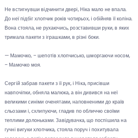
Не встигнувши відчинити двері, Ніка мало не впала.
До неї підбіг хлопчик років чотирьох, і обійняв її коліна.
Вона стояла, не рухаючись, розставивши руки, в яких
тримала пакети з іграшками, в різні боки.
— Мамочко, – шепотів хлопчисько, шморгаючи носом,
– Мамочко моя.
Сергій забрав пакети з її рук, і Ніка, присівши
навпочіпки, обняла малюка, а він дивився на неї
великими синіми оченятами, наповненими до країв
сльозами і, схлипуючи, гладив по обличчю своїми
теплими долоньками. Завідувачка, що поспішила на
гучні вигуки хлопчика, стояла поруч і похитувала