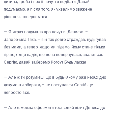
дитина, треба і про її почуття подбати. Давай
подумаємо, а після того, як ухвалимо зважене
рішення, повернемося.
— Я якраз подумала про почуття Дениски. –
Заперечила Ніка, – він так довго страждав, нудьгував
без мами, а тепер, якщо ми підемо, йому стане тільки
гірше, якщо надія, що вона повернулася, звалиться.
Сергію, давай заберемо його?! Будь ласка!
— Але ж ти розумієш, що в будь-якому разі необхідно
документи збирати, – не поступався Сергій, це
непросто все.
— Але ж можна оформити гостьовий візит Дениса до