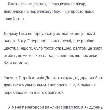
— Вагітність не діагноз, – посміхнувся лікар,
дивлячись на перелякану Ніку, – це просто дещо
інший стан.
Додому Ніка повернулася у змішаних почуттях. З
одного боку, її переповнювало незвідане раніше
щастя, з іншого, було трохи страшно, раптом це жарт
якийсь, помилка, хоча лікар запевнив, що помилки
бути не може.
Увечері Сергій привів Дениса з садка, відправив його
дивитися мультфільми, і попросив Ніку більше не
перекладати на нього обов’язок.
— У мене переговори важливі зірвалися, я як дурень,