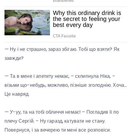
— Ну і не страшно, зараз збігаю. Тобі що взяти? Як
завжди?
— Та в мене і апетиту немає, – схлипнула Ніка, –
візьми що-небудь, можливо, пізніше зголоднію. Хоча…
Це навряд.
— У-уу, та на тобі обличчя немає! – Погладив її по
плечу Сергій. – Ну гаразд, катувати не стану.
Повернуся, і за вечерею ти мені все розповіси.