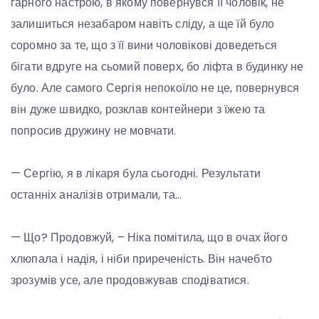
гарного настрою, в якому повернувся її чоловік, не
залишиться незабаром навіть сліду, а ще їй було
соромно за те, що з її вини чоловікові доведеться
бігати вдруге на сьомий поверх, бо ліфта в будинку не
було. Але самого Сергія непокоїло не це, повернувся
він дуже швидко, розклав контейнери з їжею та
попросив дружину не мовчати.
— Сергію, я в лікаря була сьогодні. Результати
останніх аналізів отримали, та…
— Що? Продовжуй, – Ніка помітила, що в очах його
хлюпала і надія, і ніби приреченість. Він начебто
зрозумів усе, але продовжував сподіватися.