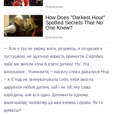
— Але я так не зможу жити, розумієш, я почуваюся
пустушкою, не здатною користь принести. Сергійко,
якби ми змогли хоча б взяти дитину. Ну… На
виховання… Усиновити, – насилу слова давалися Ніці,
– я б тоді не звинувачувала себе, якби змогла
дарувати любов дитині, хай і не тій, яку сама
народила, але все одно. Допомогти одному
маленькому чоловічку це вже велика справа. Як ти
думаєш?