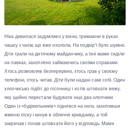
Ніка дивилася задумливо у вікно, тримаючи в руках
чашку з чаєм, що вже охолола. На подвір’ї було шумно.
Діти грали на дитячому майданчику, а їхні мами сиділи
на лавках, захоплено займаючись своїми справами.
Хтось розмовляв безперервно, хтось грав у своєму
телефоні, хтось читав. Діти були надані самі собі. Один
хлопчисько підбіг до пісочниці і хотів штовхати вежу,
яку щойно перестали будувати інші два хлопчики.
Один із «будівельників» піднявся на ноги, захопивши
жменю піску і кинув в обличчя кривднику, а той
закричав і почав штовхати його у відповідь. Мами