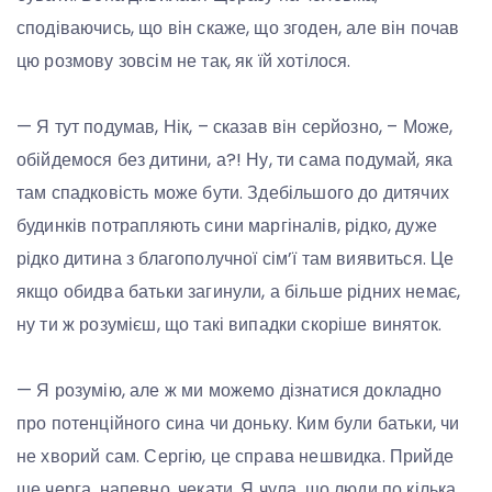
сподіваючись, що він скаже, що згоден, але він почав
цю розмову зовсім не так, як їй хотілося.
— Я тут подумав, Нік, – сказав він серйозно, – Може,
обійдемося без дитини, а?! Ну, ти сама подумай, яка
там спадковість може бути. Здебільшого до дитячих
будинків потрапляють сини маргіналів, рідко, дуже
рідко дитина з благополучної сім’ї там виявиться. Це
якщо обидва батьки загинули, а більше рідних немає,
ну ти ж розумієш, що такі випадки скоріше виняток.
— Я розумію, але ж ми можемо дізнатися докладно
про потенційного сина чи доньку. Ким були батьки, чи
не хворий сам. Сергію, це справа нешвидка. Прийде
ще черга, напевно, чекати. Я чула, що люди по кілька