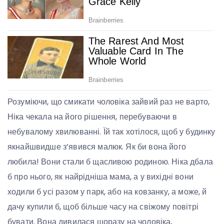
Розуміючи, що смикати чоловіка зайвий раз не варто,
Ніка чекала на його рішення, перебуваючи в
небувалому хвилюванні. Їй так хотілося, щоб у будинку
якнайшвидше з’явився малюк. Як би вона його
любила! Вони стали б щасливою родиною. Ніка дбала
б про нього, як найрідніша мама, а у вихідні вони
ходили б усі разом у парк, або на ковзанку, а може, й
дачу купили б, щоб більше часу на свіжому повітрі
бувати. Вона дивилася щоразу на чоловіка,