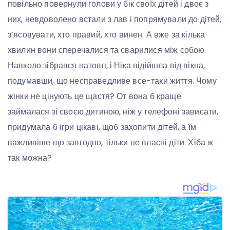
повільно повернули голови у бік своїх дітей і двоє з
них, невдоволено встали з лав і попрямували до дітей,
з’ясовувати, хто правий, хто винен. А вже за кілька
хвилин вони сперечалися та сварилися між собою.
Навколо зібрався натовп, і Ніка відійшла від вікна,
подумавши, що несправедливе все-таки життя. Чому
жінки не цінують це щастя? От вона б краще
займалася зі своєю дитиною, ніж у телефоні зависати,
придумала б ігри цікаві, щоб захопити дітей, а їм
важливіше що завгодно, тільки не власні діти. Хіба ж
так можна?