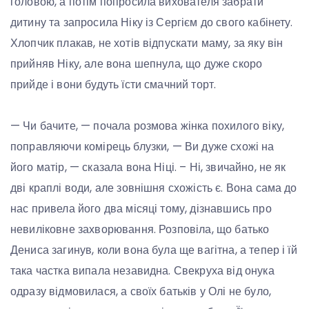
головою, а потім попросила вихователя забрати
дитину та запросила Ніку із Сергієм до свого кабінету.
Хлопчик плакав, не хотів відпускати маму, за яку він
прийняв Ніку, але вона шепнула, що дуже скоро
прийде і вони будуть їсти смачний торт.
— Чи бачите, — почала розмова жінка похилого віку,
поправляючи комірець блузки, — Ви дуже схожі на
його матір, — сказала вона Ніці. – Ні, звичайно, не як
дві краплі води, але зовнішня схожість є. Вона сама до
нас привела його два місяці тому, дізнавшись про
невиліковне захворювання. Розповіла, що батько
Дениса загинув, коли вона була ще вагітна, а тепер і їй
така частка випала незавидна. Свекруха від онука
одразу відмовилася, а своїх батьків у Олі не було,