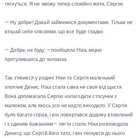
тягнуться. Я не зможу тепер спокійно жити, Сергію.
— Ну добре! Давай займемося документами. Тільки не
втішай себе іілюзіями, що все буде гладко.
— Добре, не буду, – пообіцяла Ніка, міцно
притулившись до чоловіка.
Так з’явився у родині Ніки та Сергія маленький
хлопчик Денис. Ніка стала сама не своя від щастя.
Вона допомагала Сергію налагодити стосунки з
малюком, але якось усе не надто виходило. У Сергія
було багато справ, і він повертався додому втомлений
і з єдиним бажанням – лягти спати. Ніка розповідала
Денису, що Сергій його тато, і він тягнувся до нього