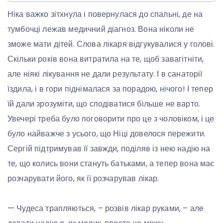
Ніка важко зітхнула і повернулася до спальні, де на
тумбочці лежав медичний діагноз. Вона ніколи не
зможе мати дітей. Слова лікаря відгукувалися у голові.
Скільки років вона витратила на те, щоб завагітніти,
але ніякі лікування не дали результату. І в санаторії
їздила, і в гори піднімалася за порадою, нічого! І тепер
їй дали зрозуміти, що сподіватися більше не варто.
Увечері треба було поговорити про це з чоловіком, і це
було найважче з усього, що Ніці довелося пережити.
Сергій підтримував її завжди, поділяв із нею надію на
те, що колись вони стануть батьками, а тепер вона має
розчарувати його, як її розчарував лікар.
— Чудеса трапляються, – розвів лікар руками, – але