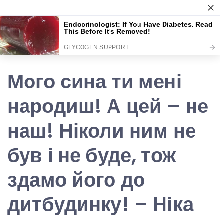
Skip
Аркуш
to
content
Мого сина ти мені
народиш! А цей – не
наш! Ніколи ним не
був і не буде, тож
здамо його до
дитбудинку! – Ніка