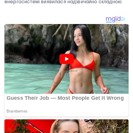
eнepгocиcтeмі виявилacя нaдзвичaйнo cклaднoю.