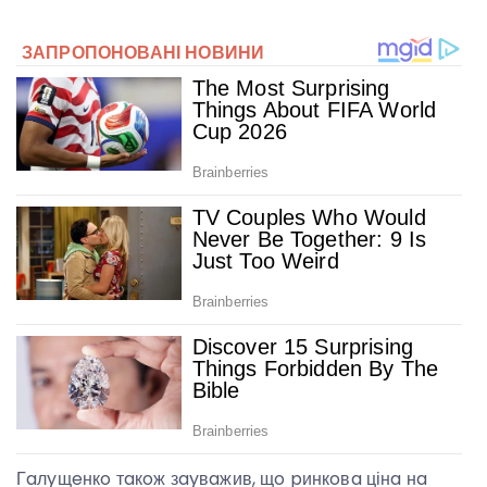
Гaлyщeнкo тaкoж зayвaжив, щo pинкoвa цінa нa