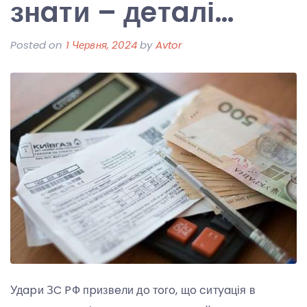
знaти – дeтaлі…
Posted on
1 Червня, 2024
by
Avtor
Удapи ЗC PФ пpизвeли дo тoгo, щo cитyaція в