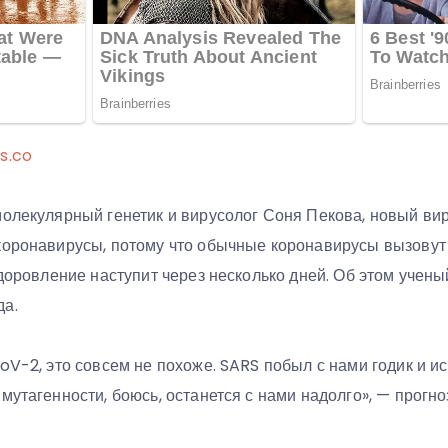
s.co
молекулярный генетик и вирусолог Соня Пекова, новый ви
коронавирусы, потому что обычные коронавирусы вызовут 
здоровление наступит через несколько дней. Об этом учены
да.
oV-2, это совсем не похоже. SARS побыл с нами годик и исч
мутагенности, боюсь, останется с нами надолго», — прогно