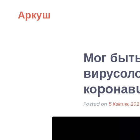
Skip
Аркуш
to
content
Мог быть
вирусоло
коpoнав
Posted on
5 Квітня, 202