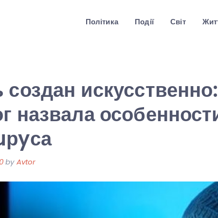
Політика
Події
Світ
Житт
 создан искусственно
г назвала особенност
uрyса
0
by
Avtor