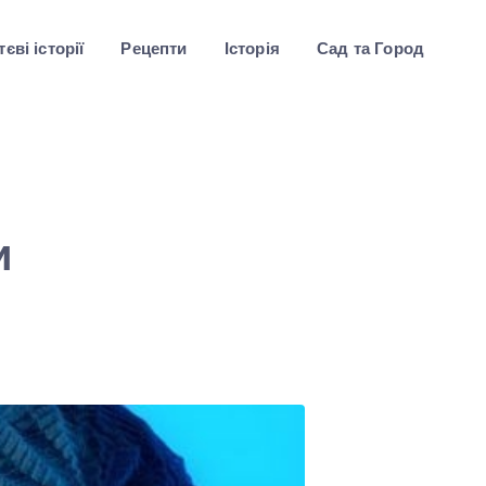
єві історії
Рецепти
Історія
Сад та Город
:
и