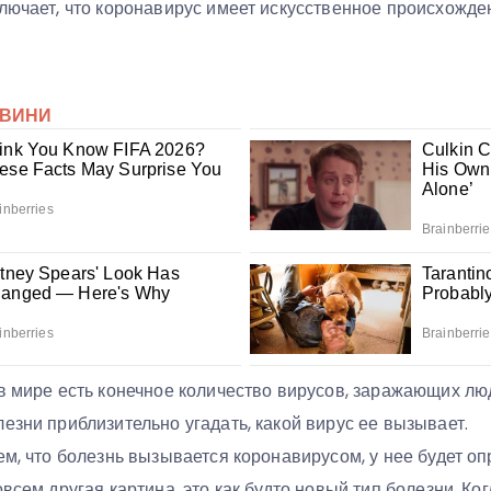
лючает, что коронавирус имеет искусственное происхождени
 в мире есть конечное количество вирусов, заражающих лю
езни приблизительно угадать, какой вирус ее вызывает.
ем, что болезнь вызывается коронавирусом, у нее будет о
овсем другая картина, это как будто новый тип болезни. Ко