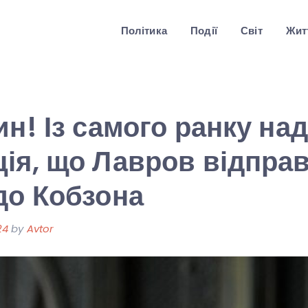
Політика
Події
Світ
Житт
ин! Із самого ранку на
ія, що Лавров відпра
до Кобзона
24
by
Avtor