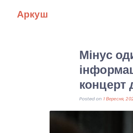
Skip
Аркуш
to
content
Мінус од
інформац
концерт 
Posted on
1 Вересня, 20