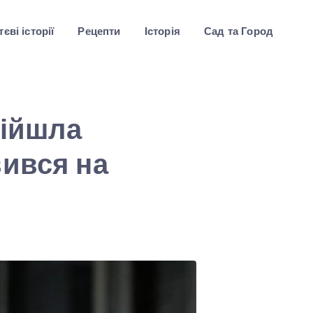
єві історії
Рецепти
Історія
Сад та Город
дійшла
вився на