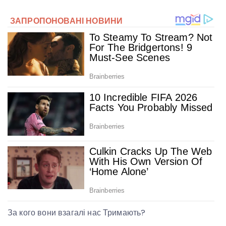
За кого вони взагалі нас Тримають?