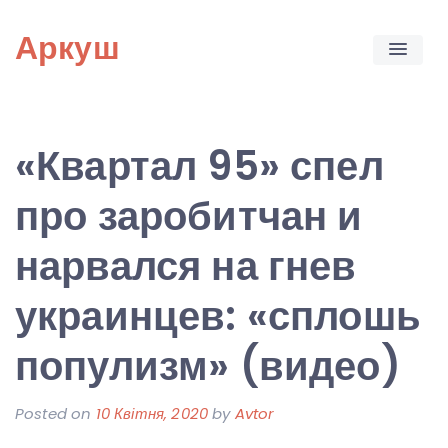
Skip
Аркуш
to
content
«Квартал 95» спел
про заробитчан и
нарвался на гнев
украинцев: «сплошь
популизм» (видео)
Posted on
10 Квітня, 2020
by
Avtor