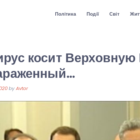
Політика
Події
Світ
Житт
рус косит Верховную 
зараженный…
2020
by
Avtor