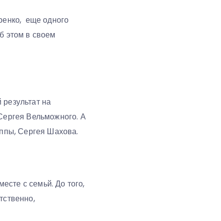
аренко, еще одного
б этом в своем
 результат на
 Сергея Вельможного. А
уппы, Сергея Шахова.
сте с семьй. До того,
тственно,