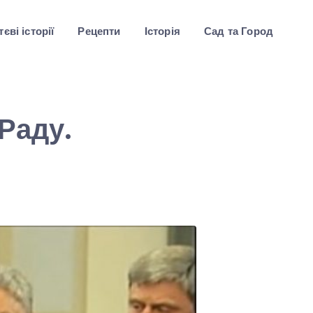
єві історії
Рецепти
Історія
Сад та Город
Раду.