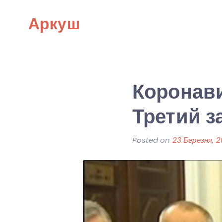
Skip
Аркуш
to
content
Коронави
Третий 
Posted on
23 Березня, 