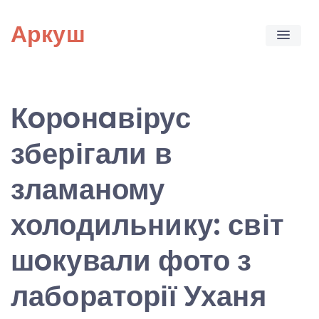
Skip
Аркуш
to
content
Кoрoнaвірус
зберігали в
зламаному
холодильнику: світ
шoкували фото з
лабораторії Уханя