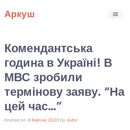
Skip
Аркуш
to
content
Комендантська
година в Україні! В
МВС зробили
термінову заяву. “На
цей час…”
Posted on
9 Квітня, 2020
by
Avtor