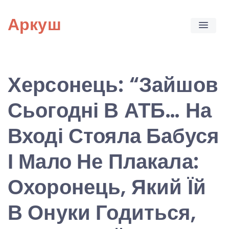
Skip
Аркуш
to
content
Херсонець: “Зайшов
Сьогодні В АТБ… На
Вході Стояла Бабуся
І Мало Не Плакала:
Охоронець, Який Їй
В Онуки Годиться,