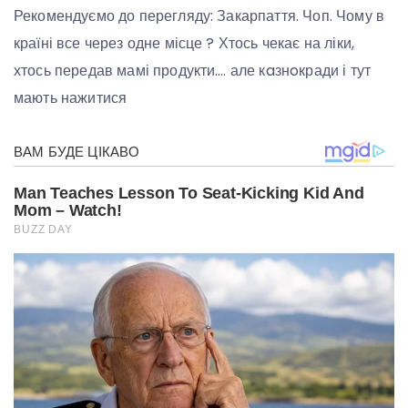
Рекомендуємо до перегляду: Закарпаття. Чоп. Чому в
країні все через одне місце ? Хтось чекає на ліки,
хтось передав мамі продукти…. але кaзнoкради і тут
мають нажитися