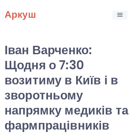
Skip
Аркуш
to
content
Іван Варченко:
Щодня о 7:30
возитиму в Київ і в
зворотньому
напрямку медиків та
фармпрацівників