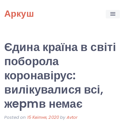
Skip
Аркуш
to
content
Єдина країна в світі
поборола
коронавірус:
вилікувалися всі,
жepmв немає
Posted on
15 Квітня, 2020
by
Avtor