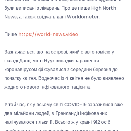
були виписані з лікарень. Про це пише High North
News, а також свідчать дані Worldometer.
Пише
https://world-news.video
Зазначається, що на острові, який є автономією у
складі Данії, місті Нуук випадки зараження
коронавірусом фіксувалися з середини березня до
початку квітня. Водночас із 4 квітня не було виявлено
жодного нового інфікованого пацієнта.
У той час, як у всьому світі COVID-19 заразилися вже
два мільйони людей, в Гренландії інфікованих
налічувалося тільки 11. Всього ж у країні 912 осіб
пройшли тест на коронавірус із моменту виявлення