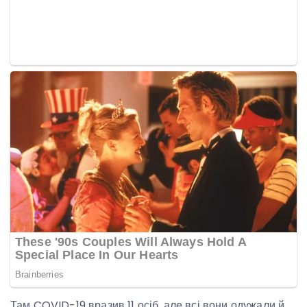
Там COVID-19 вразив 11 осіб, але всі вони одужали й