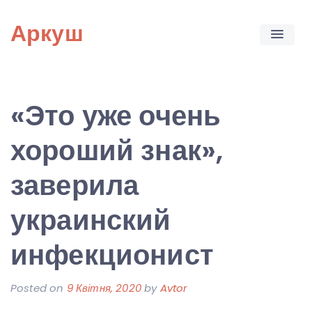
Skip
Аркуш
to
content
«Это уже очень
хороший знак»,
заверила
украинский
инфекционист
Posted on
9 Квітня, 2020
by
Avtor