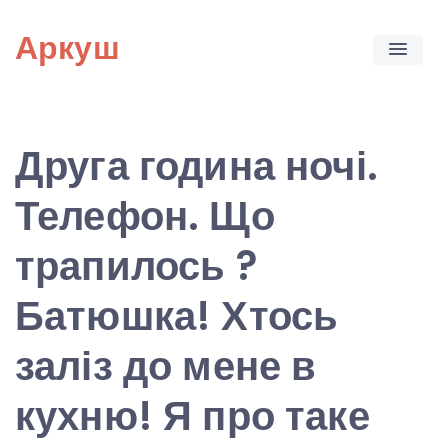
Skip
Аркуш
to
content
Друга година ночі.
Телефон. Що
трапилось ?
Батюшка! Хтось
заліз до мене в
кухню! Я про таке