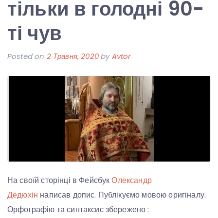
тільки в голодні 90-
ті чув
Posted on
2 Травня, 2020
by
Avtor
На своїй сторінці в Фейсбук
Олександр
Дедюхін
написав допис. Публікуємо мовою оригіналу.
Орфографію та синтаксис збережено :