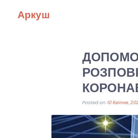
Skip
Аркуш
to
content
ДОПОМО
РОЗПОВІ
КОРОНА
Posted on
10 Квітня, 20