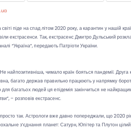
n.ua
 світі піде на спад літом 2020 року, а карантин у нашій кра
віли екстрасенси. Так, екстрасенс Дмитро Дульський розкла
аналі “Україна”, передають Патріоти України.
 Не найпозитивніша, чимало країн бояться пандемії. Друга 
тивна, багато держав правильно працюють у напрямку бороть
о для багатьох людей ця епідемія закінчиться не найкращи
ви”, – розповів екстрасенс.
 просто так. Астрологи вже давно попереджали, що 2020 рі
похальне з’єднання планет: Сатурн, Юпітер та Плутон цілий