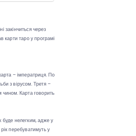
їні закінчиться через
в карти таро у програмі
карта – імператриця. По
би з вірусом. Третя –
м чином. Карта говорить
к буде нелегким, адже у
 рік перебуватимуть у