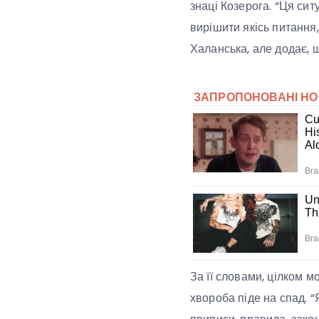
знаці Козерога. “Ця си
вирішити якісь питання
Халанська, але додає, щ
За її словами, цілком 
хвороба піде на спад. 