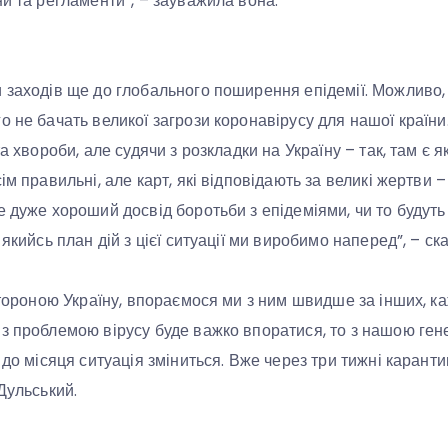
ни та регламенти”, – зауважила вона.
 заходів ще до глобального поширення епідемії. Можливо,
о не бачать великої загрози коронавірусу для нашої країни
а хвороби, але судячи з розкладки на Україну – так, там є яка
ім правильні, але карт, які відповідають за великі жертви –
 дуже хороший досвід боротьби з епідеміями, чи то будуть 
якийсь план дій з цієї ситуації ми виробимо наперед”, – ска
 стороною Україну, впораємося ми з ним швидше за інших, к
з проблемою вірусу буде важко впоратися, то з нашою ген
 до місяця ситуація зміниться. Вже через три тижні каранти
Дульський.