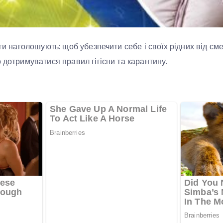
оги наголошують: щоб убезпечити себе і своїх рідних від см
 дотримуватися правил гігієни та карантину.