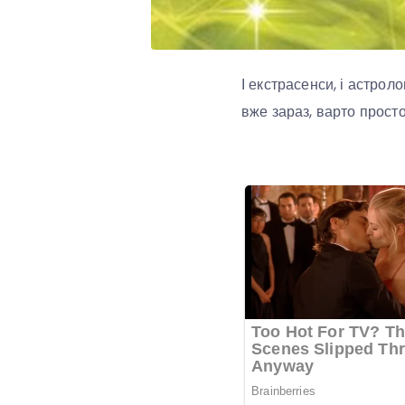
І екстрасенси, і астрол
вже зараз, варто просто