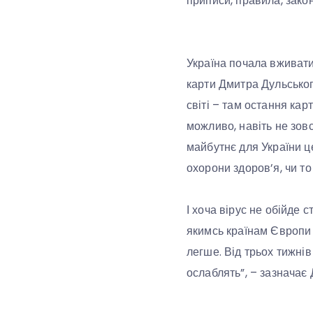
приписи, правила, зако
Україна почала вживати
карти Дмитра Дульськог
світі – там остання карт
можливо, навіть не зовс
майбутнє для України це
охорони здоров’я, чи то 
І хоча вірус не обійде
якимсь країнам Європи 
легше. Від трьох тижнів
ослаблять”, – зазначає 