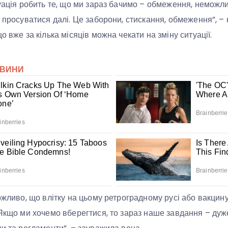
туація робить те, що ми зараз бачимо – обмеження, неможли
, просуватися далі. Це заборони, стискання, обмеження”, 
о вже за кілька місяців можна чекати на зміну ситуації.
можливо, що влітку на цьому ретроградному русі або вакцин
“Якщо ми хочемо вберегтися, то зараз наше завдання – дуже