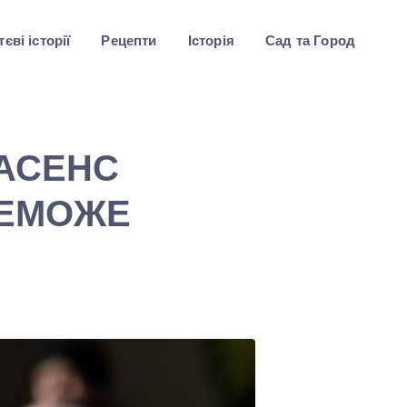
єві історії
Рецепти
Історія
Сад та Город
РАСЕНС
РЕМОЖЕ