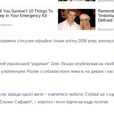
ормила стосунки офіційно тільки влітку 2018 року, виховує
ий український “радикал” Олег Ляшко опублікував на своїй
м улюбленцем. Разом з собакою вони лежать на дивані і н
лю заради однієї мети – навчитися любити. Собаки це з н
льчин Сафарлі”, – коротко і ясно підписав кадр політик.