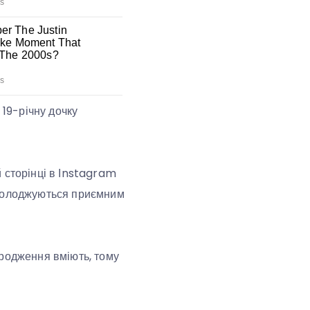
 19-річну дочку
 сторінці в Іnstagram
асолоджуються приємним
ародження вміють, тому