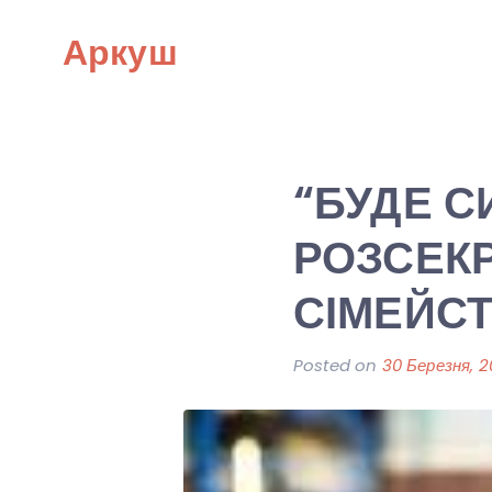
Skip
Аркуш
to
content
“БУДЕ С
РОЗСЕК
СІМЕЙСТ
Posted on
30 Березня, 