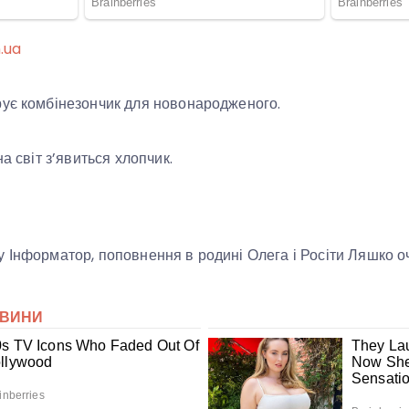
n.ua
рує комбінезончик для новонародженого.
на світ з’явиться хлопчик.
 Інформатор, поповнення в родині Олега і Росіти Ляшко очі