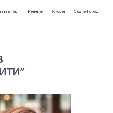
єві історії
Рецепти
Історія
Сад та Город
В
ИТИ”