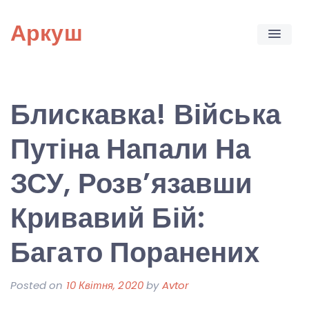
Skip
Аркуш
to
content
Блискавка! Війська
Путіна Напали На
ЗСУ, Розв’язавши
Кривавий Бій:
Багато Поранених
Posted on
10 Квітня, 2020
by
Avtor