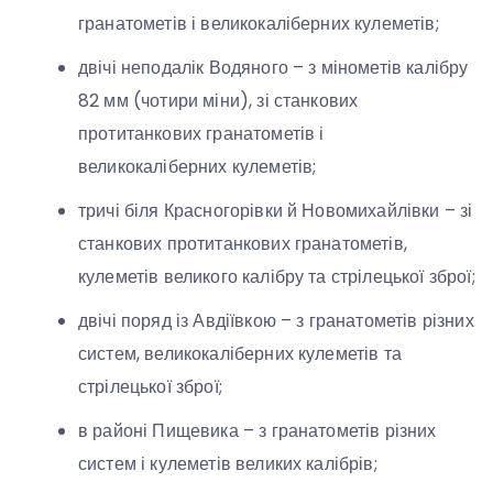
гранатометів і великокаліберних кулеметів;
двічі неподалік Водяного – з мінометів калібру
82 мм (чотири міни), зі станкових
протитанкових гранатометів і
великокаліберних кулеметів;
тричі біля Красногорівки й Новомихайлівки – зі
станкових протитанкових гранатометів,
кулеметів великого калібру та стрілецької зброї;
двічі поряд із Авдіївкою – з гранатометів різних
систем, великокаліберних кулеметів та
стрілецької зброї;
в районі Пищевика – з гранатометів різних
систем і кулеметів великих калібрів;