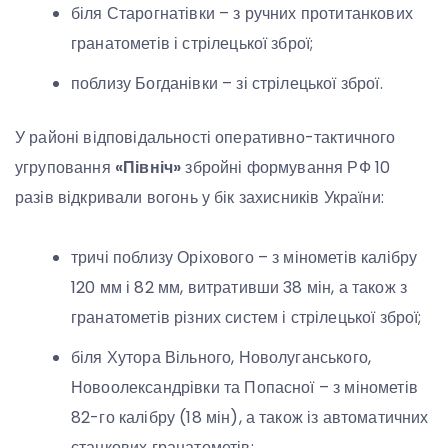
біля Старогнатівки – з ручних протитанкових
гранатометів і стрілецької зброї;
поблизу Богданівки – зі стрілецької зброї.
У районі відповідальності оперативно-тактичного
угруповання
«Північ»
збройні формування РФ 10
разів відкривали вогонь у бік захисників України:
тричі поблизу Оріхового – з мінометів калібру
120 мм і 82 мм, витративши 38 мін, а також з
гранатометів різних систем і стрілецької зброї;
біля Хутора Вільного, Новолуганського,
Новоолександрівки та Попасної – з мінометів
82-го калібру (18 мін), а також із автоматичних
станкових гранатометів;